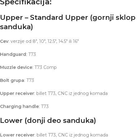
Specifikacija:
Upper – Standard Upper (gornji sklop
sanduka)
Cev
: verzije od 8″, 10″, 12.5″, 14.5″ ili 16″
Handguard
: T73
Muzzle device
: T73 Comp
Bolt grupa
: T73
Upper receiver
: billet T73, CNC iz jednog komada
Charging handle
: T73
Lower (donji deo sanduka)
Lower receiver
: billet T73, CNC iz jednog komada