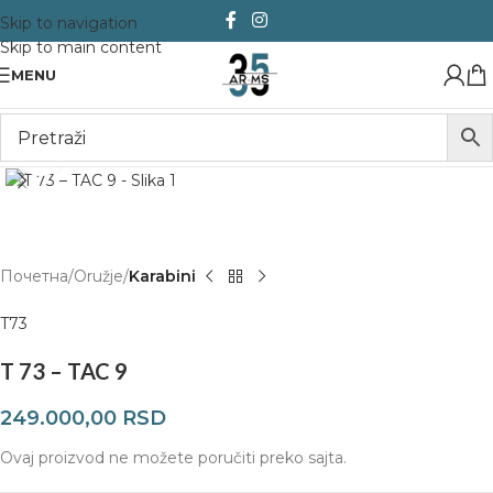
Skip to navigation
Skip to main content
MENU
Click to enlarge
Почетна
Oružje
Karabini
T73
T 73 – TAC 9
249.000,00
RSD
Ovaj proizvod ne možete poručiti preko sajta.