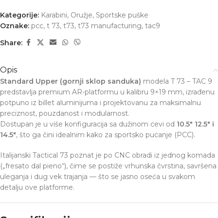
Kategorije:
Karabini
,
Oružje
,
Sportske puške
Oznake:
pcc
,
t 73
,
t73
,
t73 manufacturing
,
tac9
Share:
Opis
Standard Upper (gornji sklop sanduka)
modela T 73 – TAC 9
predstavlja premium AR-platformu u kalibru 9×19 mm, izrađenu
potpuno iz billet aluminijuma i projektovanu za maksimalnu
preciznost, pouzdanost i modularnost.
Dostupan je u više konfiguracija sa dužinom cevi od
10.5
″ 12.5″ i
14.5″
, što ga čini idealnim kako za sportsko pucanje (PCC).
Italijanski Tactical 73 poznat je po CNC obradi iz jednog komada
(„fresato dal pieno“), čime se postiže vrhunska čvrstina, savršena
uleganja i dug vek trajanja — što se jasno oseća u svakom
detalju ove platforme.