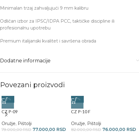
Minimalan trzaj zahvaljujući 9 mm kalibru
Odličan izbor za IPSC/IDPA PCC, taktičke discipline ili
profesionalnu upotrebu
Premium italijanski kvalitet i savršena obrada
Dodatne informacije
Povezani proizvodi
-3%
-7%
CZ P-09
CZ P-10 F
Oružje
,
Pištolji
Oružje
,
Pištolji
77.000,00
RSD
76.000,00
RSD
79.000,00
RSD
82.000,00
RSD