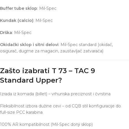
Buffer tube sklop
: Mil-Spec
Kundak (calcio)
: Mil-Spec
Drška
: Mil-Spec
Okidački sklop i sitni delovi
: Mil-Spec standard (okidač,
osigurač, dugme za magacin, zaustavljač zatvarača)
Zašto izabrati T 73 – TAC 9
Standard Upper?
Izrada iz komada (billet) – vrhunska preciznost i čvrstina
Fleksibilnost izbora dužine cevi – od CQB stil konfiguracije do
full-size PCC karabina
100% AR kompatibilnost (Mil-Spec donji sklop)