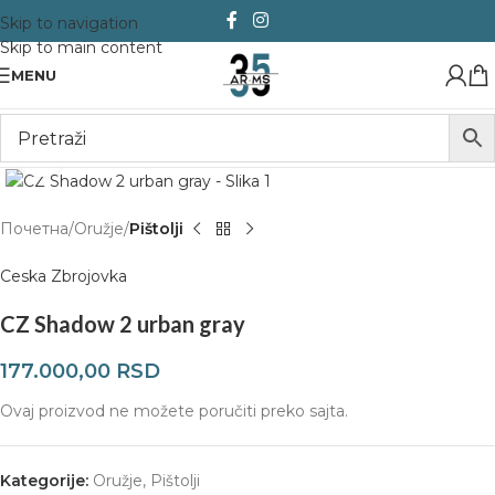
Skip to navigation
Skip to main content
MENU
Click to enlarge
Почетна
Oružje
Pištolji
Ceska Zbrojovka
CZ Shadow 2 urban gray
177.000,00
RSD
Ovaj proizvod ne možete poručiti preko sajta.
Kategorije:
Oružje
,
Pištolji