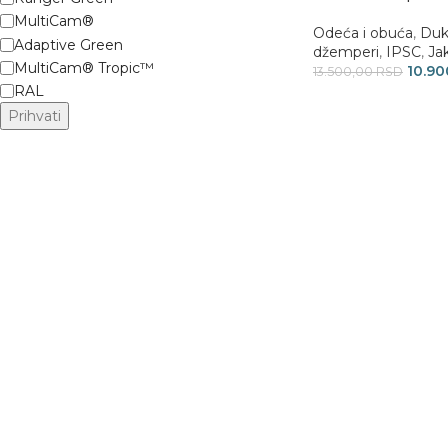
MultiCam®
Odeća i obuća
,
Duk
Adaptive Green
džemperi
,
IPSC
,
Ja
MultiCam® Tropic™
10.9
13.500,00
RSD
RAL
Prihvati