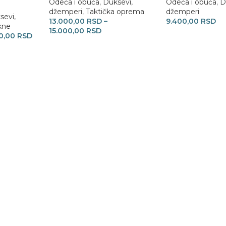
Odeća i obuća
,
Duksevi,
Odeća i obuća
,
D
džemperi
,
Taktička oprema
džemperi
sevi,
13.000,00
RSD
–
9.400,00
RSD
kne
15.000,00
RSD
00,00
RSD