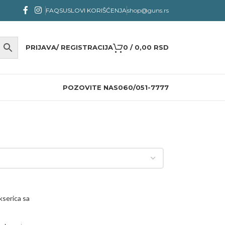
FAQS
USLOVI KORIŠĆENJA
shop@guns.rs
PRIJAVA/ REGISTRACIJA
0
/
0,00
RSD
POZOVITE NAS
060/051-7777
kserica sa