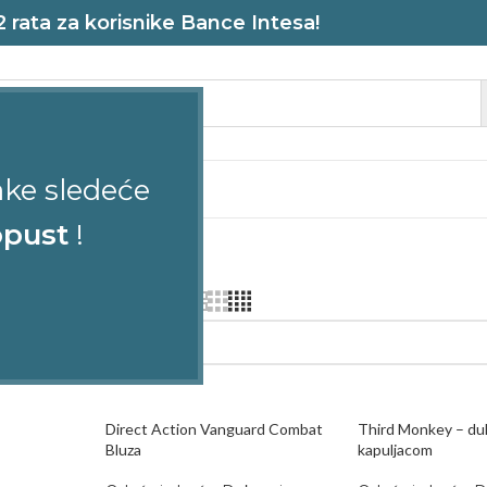
rata za korisnike Bance Intesa!
ake sledeće
STRELJANA
pust
!
obuća
Duksevi, džemperi
rezultata
ikaži
9
12
18
24
Direct Action Vanguard Combat
Third Monkey – du
Bluza
kapuljacom