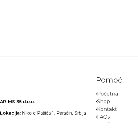
Pomoć
Početna
Shop
AR-MS 35 d.o.o.
Kontakt
Lokacija:
Nikole Pašića 1, Paraćin, Srbija
FAQs
Email:
shop@guns.rs
Streljana
Uslovi korišćenja