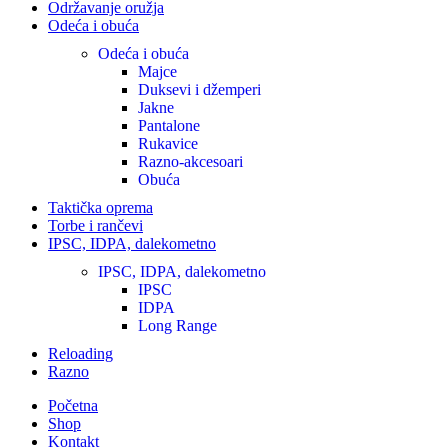
Održavanje oružja
Odeća i obuća
Odeća i obuća
Majce
Duksevi i džemperi
Jakne
Pantalone
Rukavice
Razno-akcesoari
Obuća
Taktička oprema
Torbe i rančevi
IPSC, IDPA, dalekometno
IPSC, IDPA, dalekometno
IPSC
IDPA
Long Range
Reloading
Razno
Početna
Shop
Kontakt