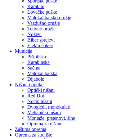
Sportske puške
Karabini
Lovačke puške
Malokalibarsko oružje
Vazdušno oružje
Tetivno oružje
Noževi
Biber sprejevi
Elektrošokeri
Municija
Pištoljska
Karabinska
Sačma
Malokalibarska
Dijabole
Nišani i optike
Optički nišani
Red Dot
Noćni nišani
Dvogledi, monokulari
Mehanički nišani
Montaže, prstenovi, šine
Oprema za nišane
Zaštitna oprema
Oprema za strelište