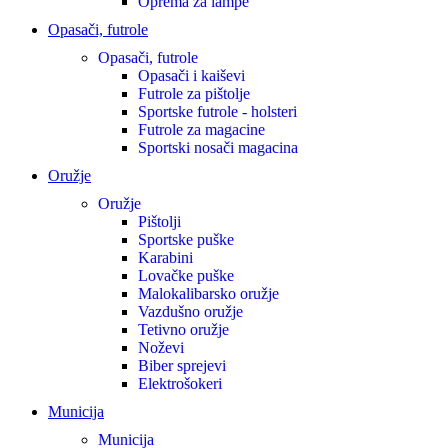
Oprema za lampe
Opasači, futrole
Opasači, futrole
Opasači i kaiševi
Futrole za pištolje
Sportske futrole - holsteri
Futrole za magacine
Sportski nosači magacina
Oružje
Oružje
Pištolji
Sportske puške
Karabini
Lovačke puške
Malokalibarsko oružje
Vazdušno oružje
Tetivno oružje
Noževi
Biber sprejevi
Elektrošokeri
Municija
Municija