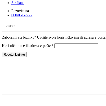
Streljana
Pozovite nas
060/051-7777
Zaboravili ste lozinku? Upišite svoje korisničko ime ili adresu e-pošt
Korisničko ime ili adresa e-pošte
*
Resetuj lozinku