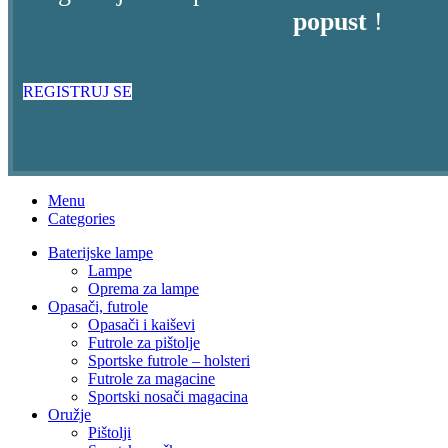
popust
!
REGISTRUJ SE
Menu
Categories
Baterijske lampe
Lampe
Oprema za lampe
Opasači, futrole
Opasači i kaiševi
Futrole za pištolje
Sportske futrole – holsteri
Futrole za magacine
Sportski nosači magacina
Oružje
Pištolji