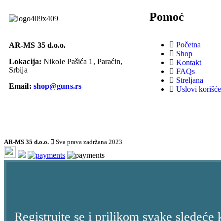
Pomoć
Početna
AR-MS 35 d.o.o.
Shop
Lokacija:
Nikole Pašića 1, Paraćin,
Kontakt
Srbija
FAQs
Streljana
Email:
shop@guns.rs
Uslovi korišće
AR-MS 35 d.o.o.
Sva prava zadržana 2023
Registrujte se i prilikom svake sledeće 