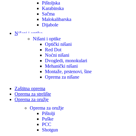
Pištoljska
Karabinska
Sačma
Malokalibarska
Dijabole
Nišani i optike
Nišani i optike
Optički nišani
Red Dot
Noćni nišani
Dvogledi, monokulari
Mehanički nišani
Montaže, prstenovi, šine
Oprema za nišane
Zaštitna oprema
Oprema za strelište
Oprema za oružje
Oprema za oružje
Pištolji
Puške
PCC
Shotgun