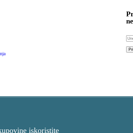
Pr
ne
nja
kupovine iskoristite