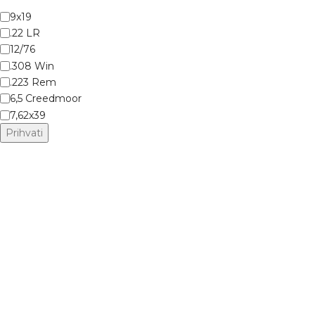
9x19
.22 LR
12/76
.308 Win
.223 Rem
6,5 Creedmoor
7,62x39
Prihvati