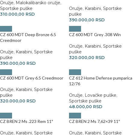
Oružje
,
Malokalibarsko oružje
,
Sportske puške
Oružje
,
Karabini
,
Sportske
310.000,00
RSD
puške
390.000,00
RSD
CZ 600 MDT Deep Bronze 6.5
CZ 600 MDT Grey .308 Win
Creedmoor
Oružje
,
Karabini
,
Sportske
Oružje
,
Karabini
,
Sportske
puške
puške
320.000,00
RSD
390.000,00
RSD
CZ 600 MDT Grey 6.5 Creedmoor
CZ 612 Home Defense pumparica
12/76
Oružje
,
Karabini
,
Sportske
puške
Oružje
,
Lovačke puške
,
320.000,00
RSD
Sportske puške
48.000,00
RSD
CZ BREN 2 Ms .223 Rem 11″
CZ BREN 2 Ms 7,62×39 11″
Oružje
,
Karabini
,
Sportske
Oružje
,
Karabini
,
Sportske