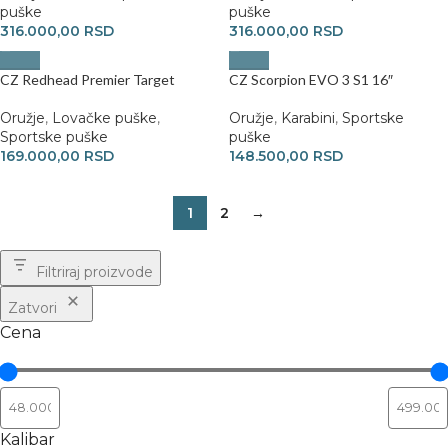
puške
puške
316.000,00
RSD
316.000,00
RSD
CZ Redhead Premier Target
CZ Scorpion EVO 3 S1 16″
Oružje
,
Lovačke puške
,
Oružje
,
Karabini
,
Sportske
Sportske puške
puške
169.000,00
RSD
148.500,00
RSD
1
2
→
Filtriraj proizvode
Zatvori
Cena
Kalibar