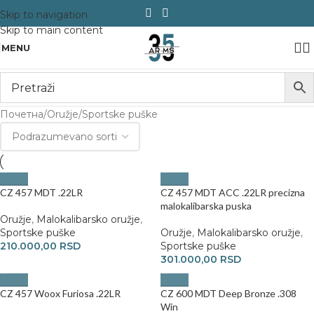
Skip to navigation
Skip to main content
MENU
Почетна
Oružje
Sportske puške
CZ 457 MDT .22LR
CZ 457 MDT ACC .22LR precizna
malokalibarska puska
Oružje
,
Malokalibarsko oružje
,
Sportske puške
Oružje
,
Malokalibarsko oružje
,
210.000,00
RSD
Sportske puške
301.000,00
RSD
CZ 457 Woox Furiosa .22LR
CZ 600 MDT Deep Bronze .308
Win