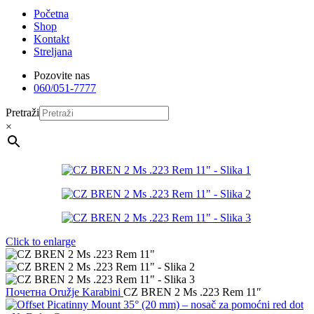
Početna
Shop
Kontakt
Streljana
Pozovite nas
060/051-7777
Pretraži
×
Click to enlarge
Почетна
Oružje
Karabini
CZ BREN 2 Ms .223 Rem 11″