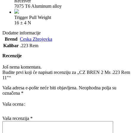
Receiver
7075 T6 Aluminum alloy
Trigger Pull Weight
16 ± 4 N
Dodatne informacije
Brend
Ceska Zbrojovka
Kalibar
.223 Rem
Recenzije
Još nema komentara.
Budite prvi koji će napisati recenziju za „CZ BREN 2 Ms .223 Rem
11″“
Vaša adresa e-pošte neće biti objavljena.
Neophodna polja su
označena
*
Vaša ocena
Vaša recenzija
*