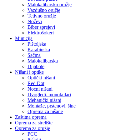
Malokalibarsko oružje
Vazdušno oružje
Tetivno oružje
Noževi
Biber sprejevi
Elektrošokeri
Municija
Pištoljska
Karabinska
Sačma
Malokalibarska
Dijabole
Nišani i optike
Optički nišani
Red Dot
Noćni nišani
Dvogledi, monokulari
Mehanički nišani
Montaže, prstenovi, šine
Oprema za nišane
Zaštitna oprema
Oprema za strelište
Oprema za oružje
PCC
Pištolji