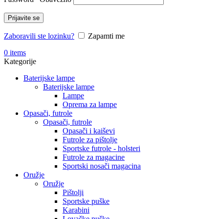
Prijavite se
Zaboravili ste lozinku?
Zapamti me
0
items
Kategorije
Baterijske lampe
Baterijske lampe
Lampe
Oprema za lampe
Opasači, futrole
Opasači, futrole
Opasači i kaiševi
Futrole za pištolje
Sportske futrole - holsteri
Futrole za magacine
Sportski nosači magacina
Oružje
Oružje
Pištolji
Sportske puške
Karabini
Lovačke puške