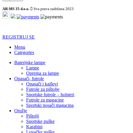
AR-MS 35 d.o.o.
Sva prava zadržana 2023
Registrujte se i prilikom svake sledeće kupovine iskoristite
popust
!
REGISTRUJ SE
Menu
Categories
Baterijske lampe
Lampe
Oprema za lampe
Opasači, futrole
Opasači i kaiševi
Futrole za pištolje
Sportske futrole – holsteri
Futrole za magacine
Sportski nosači magacina
Oružje
Pištolji
Sportske puške
Karabini
Lovačke puške