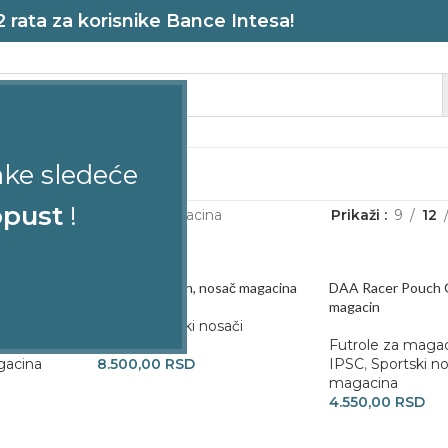
rata za korisnike Bance Intesa!
ake sledeće
STRELJANA
pust
!
utrole
Sportski nosači magacina
Prikaži
9
12
cina
Alpha-Xi Pouch, nosač magacina
DAA Racer Pouch 
magacin
IPSC
,
Sportski nosači
ole
,
magacina
Futrole za maga
gacina
8.500,00
RSD
IPSC
,
Sportski no
magacina
4.550,00
RSD