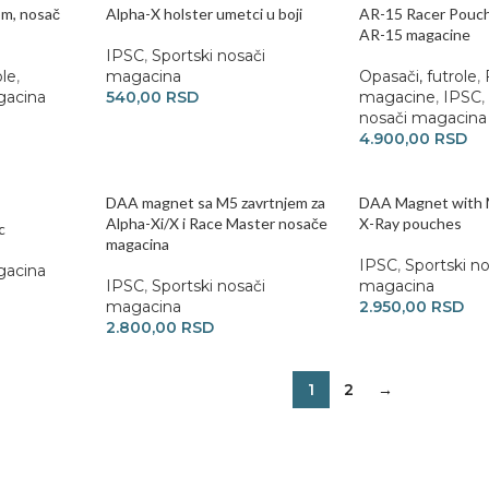
om, nosač
Alpha-X holster umetci u boji
AR-15 Racer Pouch
AR-15 magacine
IPSC
,
Sportski nosači
ole
,
magacina
Opasači, futrole
,
gacina
540,00
RSD
magacine
,
IPSC
,
nosači magacina
4.900,00
RSD
DAA magnet sa M5 zavrtnjem za
DAA Magnet with 
Alpha-Xi/X i Race Master nosače
X-Ray pouches
c
magacina
IPSC
,
Sportski no
gacina
IPSC
,
Sportski nosači
magacina
magacina
2.950,00
RSD
2.800,00
RSD
1
2
→