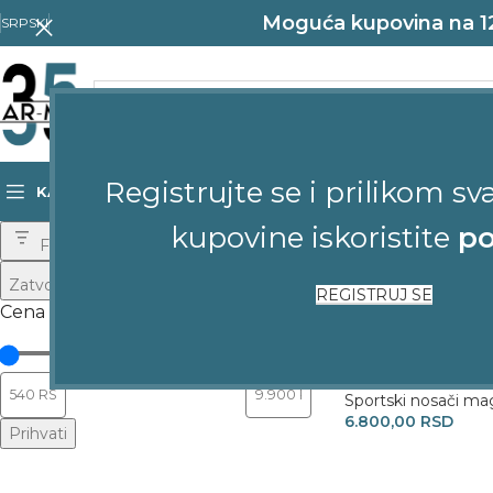
Moguća kupovina na 12 
SRPSKI
Registrujte se i prilikom sv
KATEGORIJE
POČETNA
SHOP
KONTAKT
kupovine iskoristite
po
Почетна
Opasači, f
Filtriraj proizvode
Zatvori
REGISTRUJ SE
Cena
Alpha XiP nosač maga
plastični
IPSC
,
Opasači, futr
Sportski nosači ma
6.800,00
RSD
Prihvati