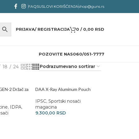
FAQS
USLOVI KORIŠĆENJA
shop@guns.rs
PRIJAVA/ REGISTRACIJA
0
/
0,00
RSD
POZOVITE NAS
060/051-7777
18
24
GEN-2 Držač za
DAA X-Ray Aluminum Pouch
IPSC
,
Sportski nosači
cine
,
IDPA
,
magacina
sači
9.300,00
RSD