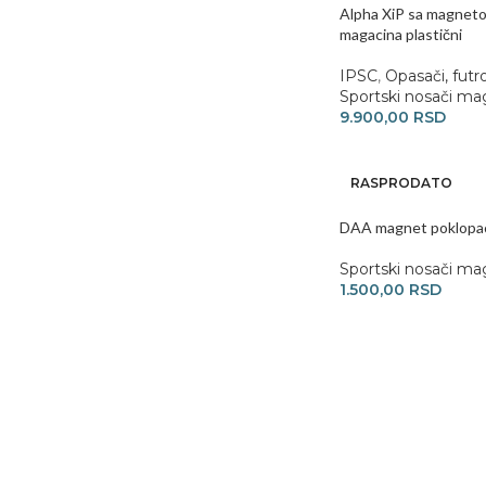
Alpha XiP sa magnet
magacina plastični
IPSC
,
Opasači, futr
Sportski nosači ma
9.900,00
RSD
RASPRODATO
DAA magnet poklopa
Sportski nosači ma
1.500,00
RSD