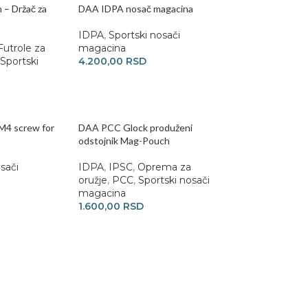
 – Držač za
DAA IDPA nosač magacina
IDPA
,
Sportski nosači
Futrole za
magacina
Sportski
4.200,00
RSD
M4 screw for
DAA PCC Glock produženi
odstojnik Mag-Pouch
sači
IDPA
,
IPSC
,
Oprema za
oružje
,
PCC
,
Sportski nosači
magacina
1.600,00
RSD