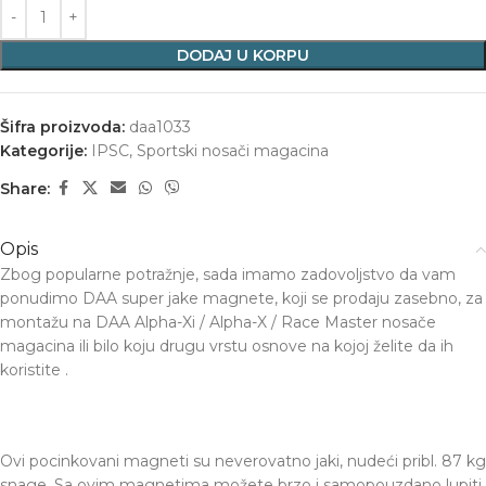
DODAJ U KORPU
Šifra proizvoda:
daa1033
Kategorije:
IPSC
,
Sportski nosači magacina
Share:
Opis
Zbog popularne potražnje, sada imamo zadovoljstvo da vam
ponudimo DAA super jake magnete, koji se prodaju zasebno, za
montažu na DAA Alpha-Xi / Alpha-X / Race Master nosače
magacina ili bilo koju drugu vrstu osnove na kojoj želite da ih
koristite .
Ovi pocinkovani magneti su neverovatno jaki, nudeći pribl. 87 kg
snage. Sa ovim magnetima možete brzo i samopouzdano lupiti