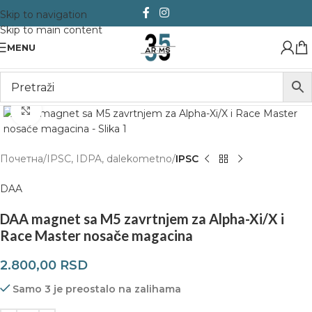
Skip to navigation
Skip to main content
MENU
Click to enlarge
Почетна
IPSC, IDPA, dalekometno
IPSC
DAA
DAA magnet sa M5 zavrtnjem za Alpha-Xi/X i
Race Master nosače magacina
2.800,00
RSD
Samo 3 je preostalo na zalihama