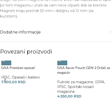
po tom magacinu i znati da vam neće otpasti dok se krećete.
Magneti imaju prečnik 50 mm i debljinu od 12 mm (sa
kućištem).
Dodatne informacije
Povezani proizvodi
DAA Premium opasač
DAA Racer Pouch GEN-2 Držač za
magacin
IPSC
,
Opasači i kaiševi
7.900,00
RSD
Futrole za magacine
,
IDPA
,
IPSC
,
Sportski nosači
magacina
4.550,00
RSD