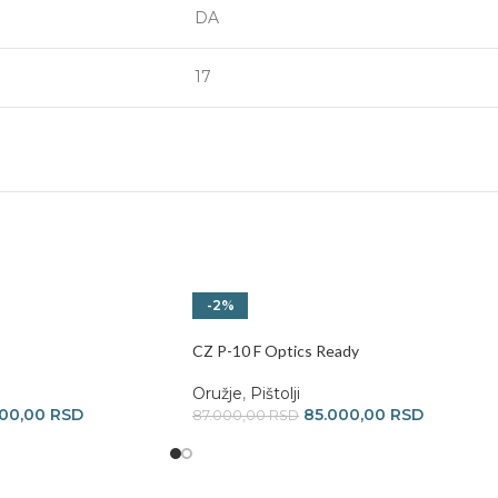
DA
17
-2%
CZ P-10 F Optics Ready
Oružje
,
Pištolji
000,00
RSD
85.000,00
RSD
87.000,00
RSD