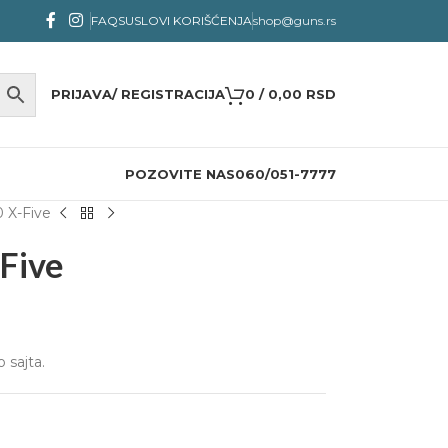
FAQS
USLOVI KORIŠĆENJA
shop@guns.rs
PRIJAVA/ REGISTRACIJA
0
/
0,00
RSD
POZOVITE NAS
060/051-7777
 X-Five
-Five
 sajta.