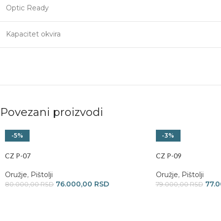
Optic Ready
Kapacitet okvira
Povezani proizvodi
-5%
-3%
CZ P-07
CZ P-09
Oružje
,
Pištolji
Oružje
,
Pištolji
76.000,00
RSD
77.
80.000,00
RSD
79.000,00
RSD