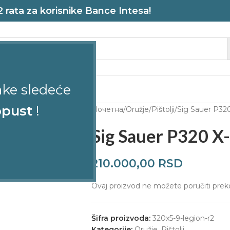
rata za korisnike Bance Intesa!
ake sledeće
STRELJANA
pust
!
Почетна
Oružje
Pištolji
Sig Sauer P320
Sig Sauer P320 X
210.000,00
RSD
Ovaj proizvod ne možete poručiti preko
Šifra proizvoda:
320x5-9-legion-r2
Kategorije:
Oružje
,
Pištolji