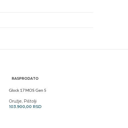
RASPRODATO
Sig Sauer P320 X 
Glock 17 MOS Gen 5
Oružje
,
Pištolji
202.000,00
RS
Oružje
,
Pištolji
103.900,00
RSD