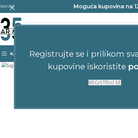
Moguća kupovina na 12 
SRPSKI
Registrujte se i prilikom sv
KATEGORIJE
POČETNA
SHOP
KONTAKT
Click to enlarge
kupovine iskoristite
po
REGISTRUJ SE