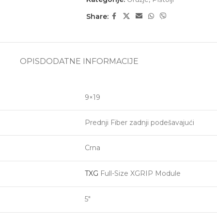
Share:
OPIS
DODATNE INFORMACIJE
9×19
Prednji Fiber zadnji podešavajući
Crna
TXG
Full-Size XGRIP Module
5″