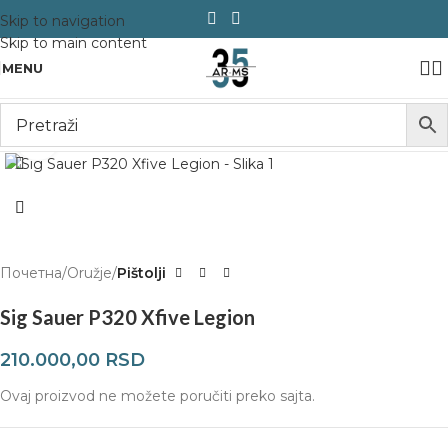
Skip to navigation
Skip to main content
MENU
Click to enlarge
Почетна
Oružje
Pištolji
Sig Sauer P320 Xfive Legion
210.000,00
RSD
Ovaj proizvod ne možete poručiti preko sajta.