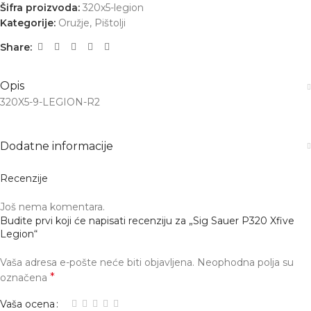
Šifra proizvoda:
320x5-legion
Kategorije:
Oružje
,
Pištolji
Share:
Opis
320X5-9-LEGION-R2
Dodatne informacije
Recenzije
Još nema komentara.
Budite prvi koji će napisati recenziju za „Sig Sauer P320 Xfive
Legion“
Vaša adresa e-pošte neće biti objavljena.
Neophodna polja su
*
označena
Vaša ocena