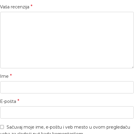
*
Vaša recenzija
*
Ime
*
E-pošta
Sačuvaj moje ime, e-poštu i veb mesto u ovom pregledaču
veba za sledeći put kada komentarišem.