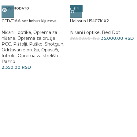
RASPRODATO
-8%
CED/DAA set imbus kljuceva
Holosun HS407K X2
Nišani i optike
,
Oprema za
Nišani i optike
,
Red Dot
nišane
,
Oprema za oružje
,
35.000,00
RSD
38.000,00
RSD
PCC
,
Pištolji
,
Puške
,
Shotgun
,
Održavanje oružja
,
Opasači,
futrole
,
Oprema za strelište
,
Razno
2.350,00
RSD