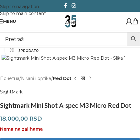
Skip to navigation
Skip to main content
MENU
Click to enlarge
RASPRODATO
Почетна
Nišani i optike
Red Dot
SightMark
Sightmark Mini Shot A-spec M3 Micro Red Dot
18.000,00
RSD
Nema na zalihama