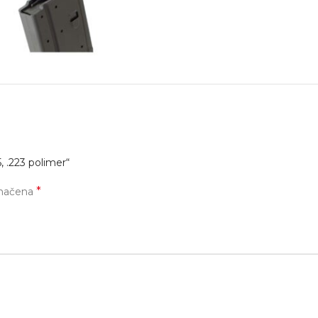
, .223 polimer“
*
značena