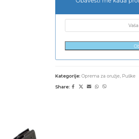
Obavesti me kada pro
Ob
Kategorije:
Oprema za oružje
,
Puške
Share: