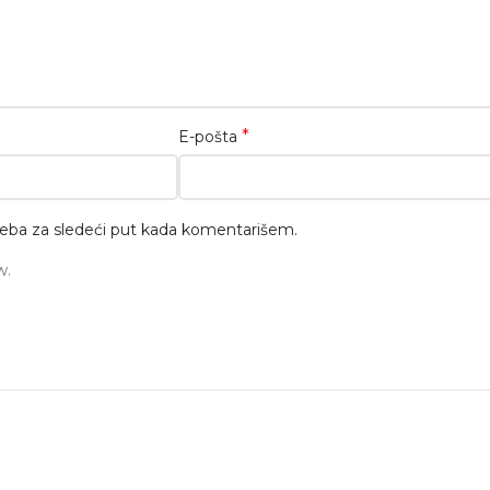
*
E-pošta
eba za sledeći put kada komentarišem.
w.