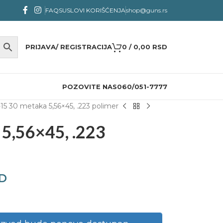
FAQS
USLOVI KORIŠĆENJA
shop@guns.rs
PRIJAVA/ REGISTRACIJA
0
/
0,00
RSD
POZOVITE NAS
060/051-7777
15 30 metaka 5,56×45, .223 polimer
5,56×45, .223
D