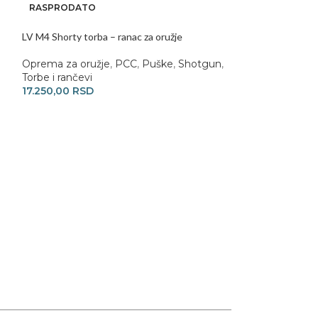
RASPRODATO
RASPRODATO
LV M4 Shorty torba – ranac za oružje
LV10 Sling Pack 2
Oprema za oružje
,
PCC
,
Puške
,
Shotgun
,
Oprema za oruž
Torbe i rančevi
strelište
,
Torbe i
17.250,00
RSD
14.950,00
RSD