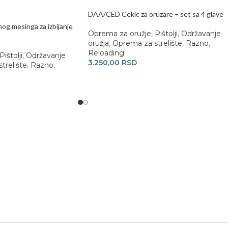
DAA/CED Cekic za oruzare – set sa 4 glave
og mesinga za izbijanje
Oprema za oružje
,
Pištolji
,
Održavanje
oružja
,
Oprema za strelište
,
Razno
,
Reloading
Pištolji
,
Održavanje
3.250,00
RSD
trelište
,
Razno
,