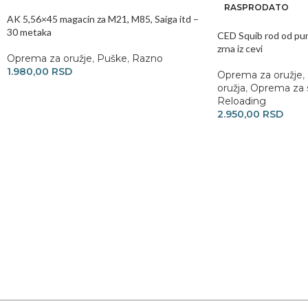
RASPRODATO
AK 5,56×45 magacin za M21, M85, Saiga itd –
30 metaka
CED Squib rod od pun
zrna iz cevi
Oprema za oružje
,
Puške
,
Razno
1.980,00
RSD
Oprema za oružje
,
oružja
,
Oprema za s
Reloading
2.950,00
RSD