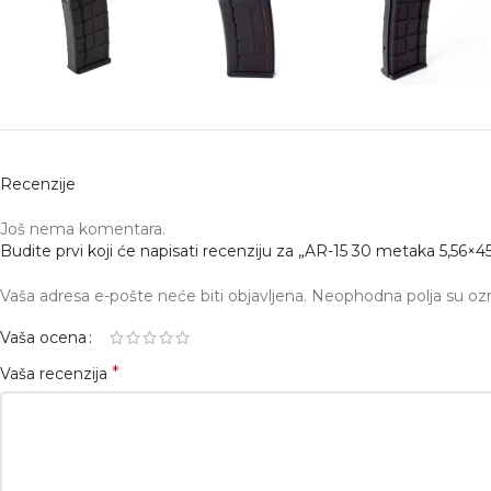
Recenzije
Još nema komentara.
Budite prvi koji će napisati recenziju za „AR-15 30 metaka 5,56×45
Vaša adresa e-pošte neće biti objavljena.
Neophodna polja su o
Vaša ocena
*
Vaša recenzija