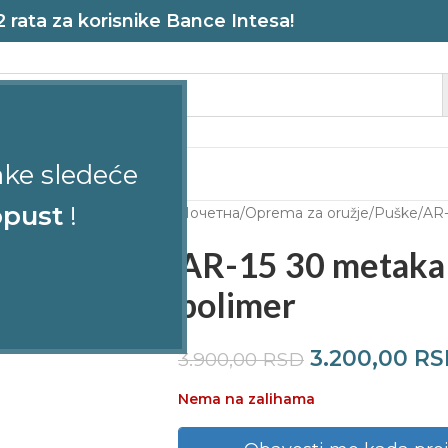
rata za korisnike Bance Intesa!
ake sledeće
STRELJANA
pust
!
Почетна
Oprema za oružje
Puške
AR-
AR-15 30 metaka 
polimer
3.200,00
RS
3.900,00
RSD
Nema na zalihama