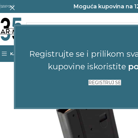
Moguća kupovina na 12 
SRPSKI
Registrujte se i prilikom sv
KATEGORIJE
POČETNA
SHOP
KONTAKT
kupovine iskoristite
po
-18%
RASPRODATO
REGISTRUJ SE