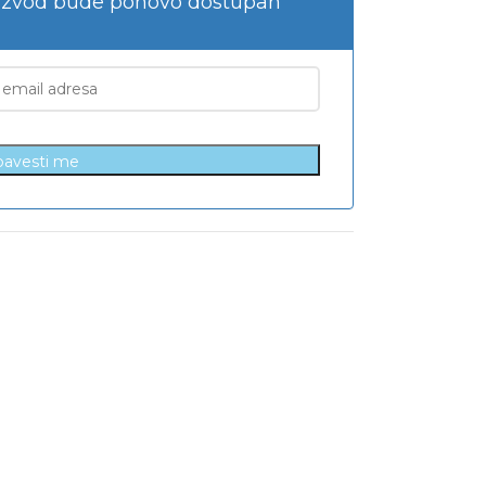
izvod bude ponovo dostupan
avesti me