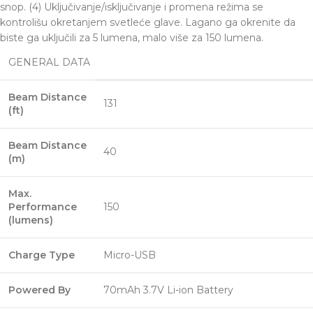
snop. (4) Uključivanje/isključivanje i promena režima se
kontrolišu okretanjem svetleće glave. Lagano ga okrenite da
biste ga uključili za 5 lumena, malo više za 150 lumena.
GENERAL DATA
Beam Distance
131
(ft)
Beam Distance
40
(m)
Max.
Performance
150
(lumens)
Charge Type
Micro-USB
Powered By
70mAh 3.7V Li-ion Battery