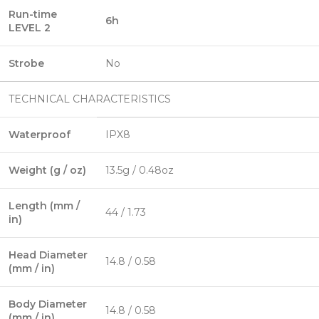
Run-time
6h
LEVEL 2
Strobe
No
TECHNICAL CHARACTERISTICS
Waterproof
IPX8
Weight (g / oz)
13.5g / 0.48oz
Length (mm /
44 / 1.73
in)
Head Diameter
14.8 / 0.58
(mm / in)
Body Diameter
14.8 / 0.58
(mm / in)