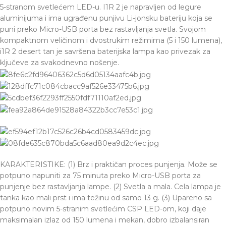
5-stranom svetlećem LED-u. I1R 2 je napravljen od legure
aluminijuma i ima ugrađenu punjivu Li-jonsku bateriju koja se
puni preko Micro-USB porta bez rastavljanja svetla. Svojom
kompaktnom veličinom i dvostrukim režimima (5 i 150 lumena),
i1R 2 desert tan je savršena baterijska lampa kao privezak za
ključeve za svakodnevno nošenje.
KARAKTERISTIKE: (1) Brz i praktičan proces punjenja. Može se
potpuno napuniti za 75 minuta preko Micro-USB porta za
punjenje bez rastavljanja lampe. (2) Svetla a mala. Cela lampa je
tanka kao mali prst i ima težinu od samo 13 g. (3) Upareno sa
potpuno novim 5-stranim svetlećim CSP LED-om, koji daje
maksimalan izlaz od 150 lumena i mekan, dobro izbalansiran