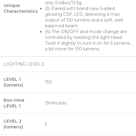
only 0.48oz/13.5g.
Unique
(3) Paired with brand new 5-sided
Characteristics
glowing CSP LED, delivering a max
output of 150 lumens and a soft, well-
balanced beam.
(4) The ON/OFF and mode change are
controlled by twisting the light head.
Twist it slightly to turn it on for 5 lumens,
a bit more for 150 lumens.
LIGHTING LEVELS
LEVEL 1
150
(lumens)
Run-time
15minutes
LEVEL 1
LEVEL 2
5
(lumens)