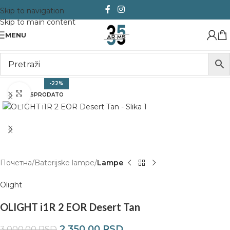
Skip to navigation
Skip to main content
MENU
-22%
Click to enlarge
RASPRODATO
Почетна
Baterijske lampe
Lampe
Olight
OLIGHT i1R 2 EOR Desert Tan
2.350,00
RSD
3.000,00
RSD