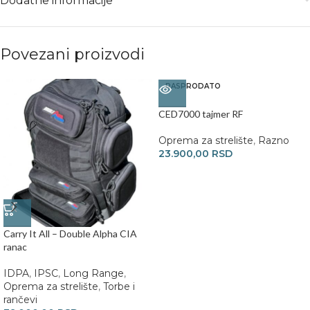
Dodatne informacije
Povezani proizvodi
RASPRODATO
CED7000 tajmer RF
Oprema za strelište
,
Razno
23.900,00
RSD
Carry It All – Double Alpha CIA
ranac
IDPA
,
IPSC
,
Long Range
,
Oprema za strelište
,
Torbe i
rančevi