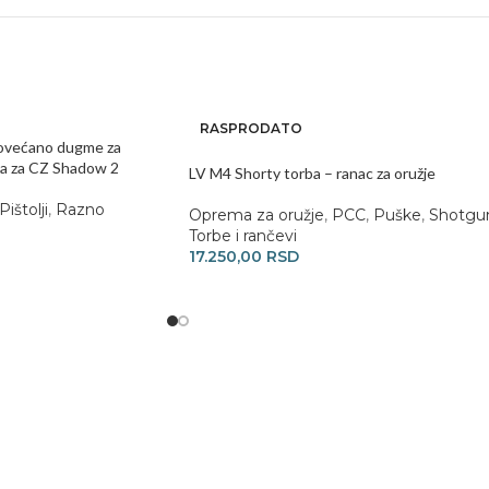
RASPRODATO
ovećano dugme za
na za CZ Shadow 2
LV M4 Shorty torba – ranac za oružje
Pištolji
,
Razno
Oprema za oružje
,
PCC
,
Puške
,
Shotgu
Torbe i rančevi
17.250,00
RSD