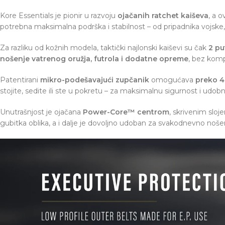
Kore Essentials je pionir u razvoju
ojačanih ratchet kaiševa
, a o
potrebna maksimalna podrška i stabilnost – od pripadnika vojske, 
Za razliku od kožnih modela, taktički najlonski kaiševi su čak
2 pu
nošenje vatrenog oružja, futrola i dodatne opreme
, bez kom
Patentirani
mikro-podešavajući zupčanik
omogućava
preko 4
stojite, sedite ili ste u pokretu – za maksimalnu sigurnost i udo
Unutrašnjost je ojačana
Power-Core™ centrom
, skrivenim sloj
gubitka oblika, a i dalje je dovoljno udoban za svakodnevno noše