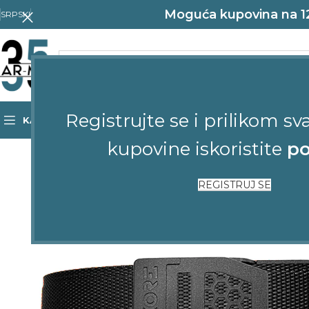
Moguća kupovina na 12 
SRPSKI
Registrujte se i prilikom sv
KATEGORIJE
POČETNA
SHOP
KONTAKT
kupovine iskoristite
po
REGISTRUJ SE