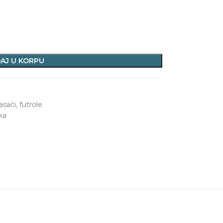
AJ U KORPU
sači, futrole
ka