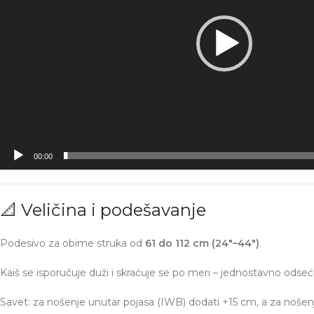
00:00
📐 Veličina i podešavanje
Podesivo za obime struka od
61 do 112 cm (24″–44″)
.
Kaiš se isporučuje duži i skraćuje se po meri – jednostavno odseć
Savet: za nošenje unutar pojasa (IWB) dodati +15 cm, a za noše