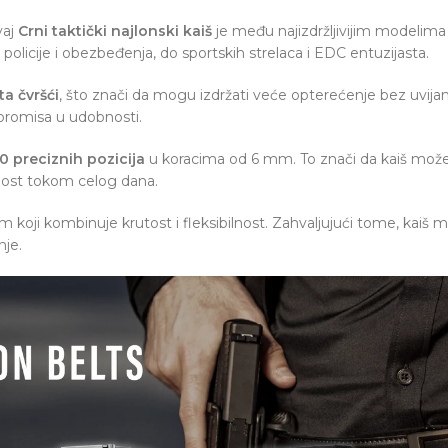
vaj
Crni taktički najlonski kaiš
je među najizdržljivijim modelima
policije i obezbeđenja, do sportskih strelaca i EDC entuzijasta.
ta čvršći
, što znači da mogu izdržati veće opterećenje bez uvijanja
promisa u udobnosti.
0 preciznih pozicija
u koracima od 6 mm. To znači da kaiš možete
bnost tokom celog dana.
em koji kombinuje krutost i fleksibilnost. Zahvaljujući tome, kaiš
nje.