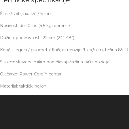
Tehničke specifikacije:
Širina/Debljina: 1.5” / 6 mm
Nosivost: do 10 lbs (4,5 kg) opreme
Dužina: podesivo 61–122 cm (24”-48”)
Kopča: legura / gunmetal finiš, dimenzije 9 x 4,5 cm, težina 85–1
Sistem: skrivena mikro-podešavajuća šina (40+ pozicija)
Ojačanje: Power-Core™ centar
Materijal: taktički najlon
Pregledač
video
zapisa