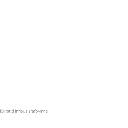
čvrstiti imbus šrafovima.