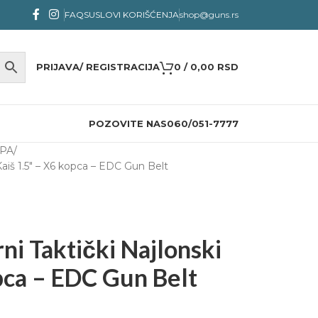
FAQS
USLOVI KORIŠĆENJA
shop@guns.rs
PRIJAVA/ REGISTRACIJA
0
/
0,00
RSD
POZOVITE NAS
060/051-7777
DPA
 Kaiš 1.5″ – X6 kopca – EDC Gun Belt
ni Taktički Najlonski
pca – EDC Gun Belt