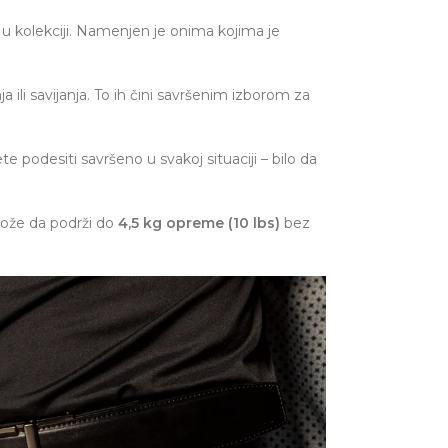
 u kolekciji. Namenjen je onima kojima je
 ili savijanja. To ih čini savršenim izborom za
 podesiti savršeno u svakoj situaciji – bilo da
 može da podrži do
4,5 kg opreme (10 lbs)
bez