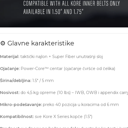
⚙️ Glavne karakteristike
Materijal:
taktički najlon + Super Fiber unutrašnji sloj
Ojačanje:
Power-Core™ centar (ojačanje čvršće od čelika)
Širina/debljina:
1.5″ / 5 mm
Nosivost:
do 4,5 kg opreme (10 lbs) – IWB, OWB i appendix carr
Mikro-podešavanje:
preko 40 pozicija u koracima od 6 mm
Kompatibilnost:
sve Kore X Series kopče (1.5″)