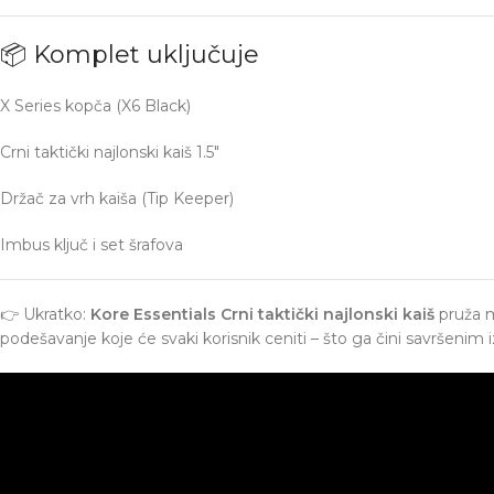
📦 Komplet uključuje
X Series kopča (X6 Black)
Crni taktički najlonski kaiš 1.5″
Držač za vrh kaiša (Tip Keeper)
Imbus ključ i set šrafova
👉 Ukratko:
Kore Essentials Crni taktički najlonski kaiš
pruža m
podešavanje koje će svaki korisnik ceniti – što ga čini savršen