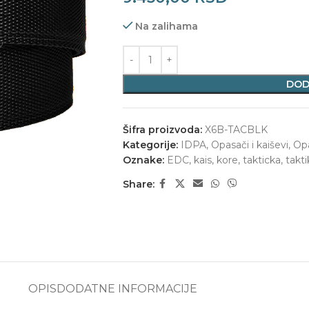
Na zalihama
DOD
Šifra proizvoda:
X6B-TACBLK
Kategorije:
IDPA
,
Opasači i kaiševi
,
Opa
Oznake:
EDC
,
kais
,
kore
,
takticka
,
takti
Share:
OPIS
DODATNE INFORMACIJE