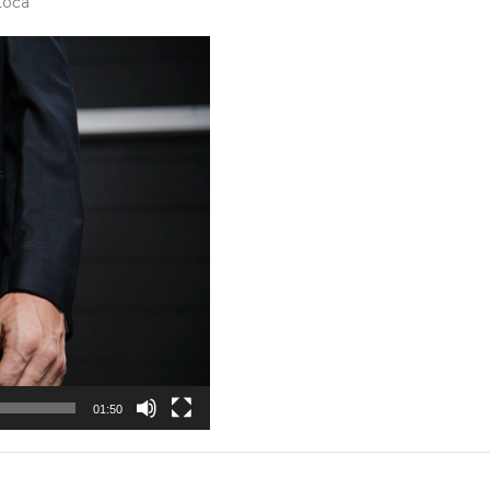
toća
01:50