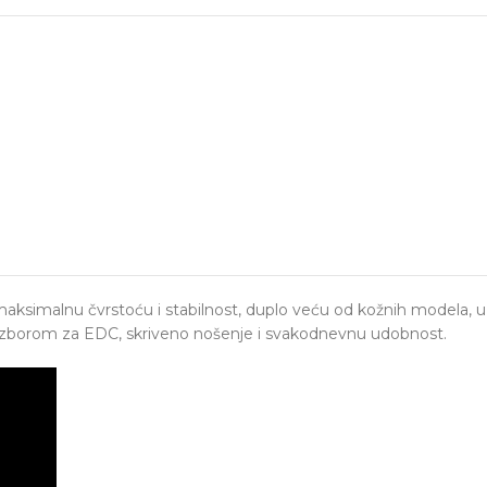
aksimalnu čvrstoću i stabilnost, duplo veću od kožnih modela, u
im izborom za EDC, skriveno nošenje i svakodnevnu udobnost.