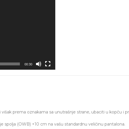
00:30
i višak prema oznakama sa unutrašnje strane, ubaciti u kopču i pri
nje spolja (OWB) +10 cm na vašu standardnu veličinu pantalona.