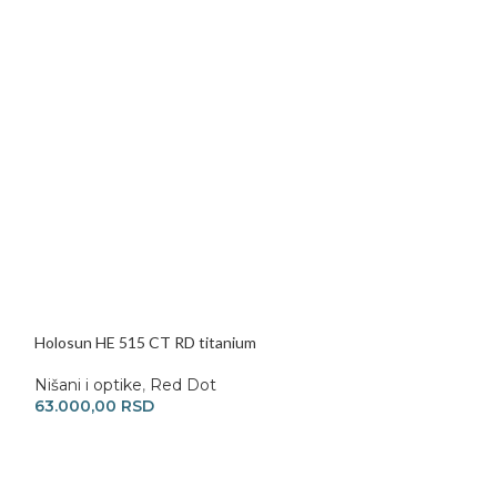
Holosun HE 515 CT RD titanium
Holosun SCS MO
Nišani i optike
,
Red Dot
Nišani i optike
,
63.000,00
RSD
63.000,00
RSD