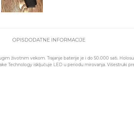
OPIS
DODATNE INFORMACIJE
gim životnim vekom. Trajanje baterije je i do 50.000 sati. Holo
ke Technology isključuje LED u periodu mirovanja. Višestruki pr