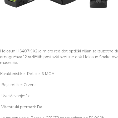
Holosun HS407K X2 je micro red dot optički nišan sa izuzetno du
omogućava 12 različitih postavki svetline dok Holosun Shake Awa
masnoće.
Karakteristike:
-Reticle: 6 MOA
-Boja retikle: Crvena.
-Uveličavanje: 1x
-Višestruki premazi: Da.
-Izvor napajanja: Baterija CR1632 sa trajanjem do 50.000h.