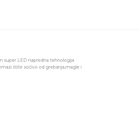
sun super LED napredna tehnologija
emazi štite sočivo od grebanja,magle i