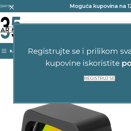
Moguća kupovina na 12 
SRPSKI
Registrujte se i prilikom sv
KATEGORIJE
POČETNA
SHOP
KONTAKT
kupovine iskoristite
po
-8%
REGISTRUJ SE