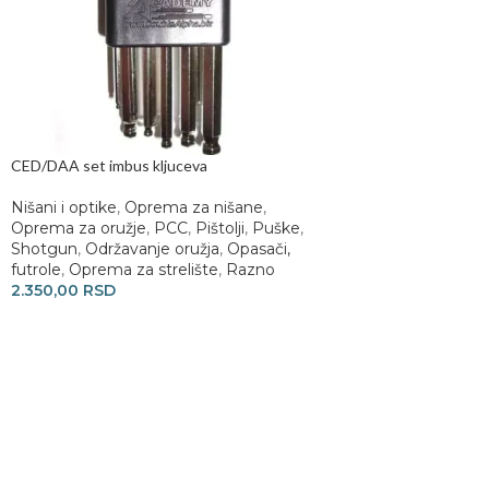
CED/DAA set imbus kljuceva
Nišani i optike
,
Oprema za nišane
,
Oprema za oružje
,
PCC
,
Pištolji
,
Puške
,
Shotgun
,
Održavanje oružja
,
Opasači,
futrole
,
Oprema za strelište
,
Razno
2.350,00
RSD