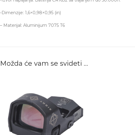
-Dimenzije: 1,6×0,98×0,95 (in)
– Materijal: Aluminijum 7075 T6
Možda će vam se svideti …