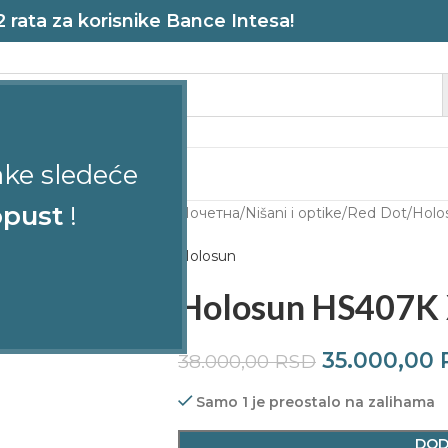
rata za korisnike Bance Intesa!
ake sledeće
STRELJANA
pust
!
Почетна
Nišani i optike
Red Dot
Holo
Holosun
Holosun HS407K
35.000,00
38.000,00
RSD
Samo 1 je preostalo na zalihama
DOD