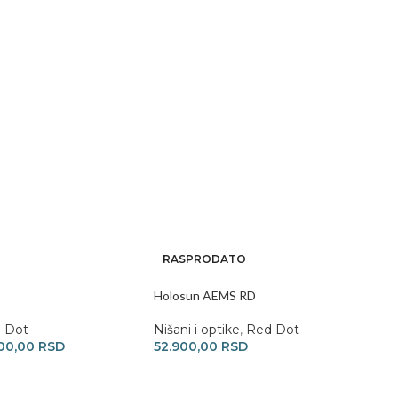
RASPRODATO
Holosun AEMS RD
 Dot
Nišani i optike
,
Red Dot
00,00
RSD
52.900,00
RSD