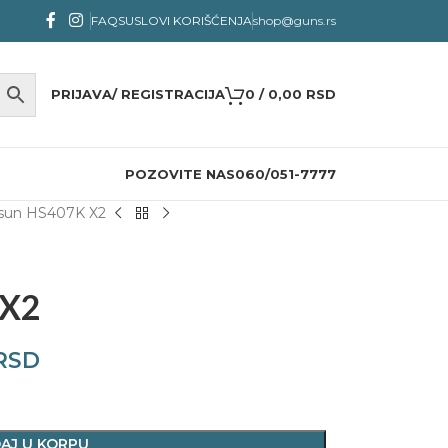
FAQS
USLOVI KORIŠĆENJA
shop@guns.rs
PRIJAVA/ REGISTRACIJA
0
/
0,00
RSD
POZOVITE NAS
060/051-7777
sun HS407K X2
 X2
RSD
AJ U KORPU