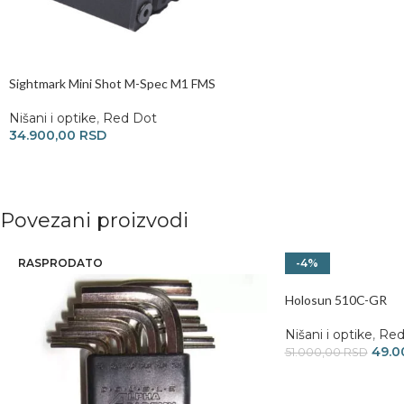
Sightmark Mini Shot M-Spec M1 FMS
Nišani i optike
,
Red Dot
34.900,00
RSD
Povezani proizvodi
RASPRODATO
-4%
Holosun 510C-GR
Nišani i optike
,
Red
49.0
51.000,00
RSD