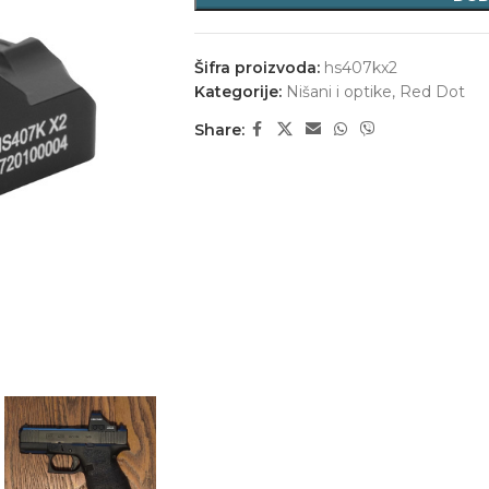
Šifra proizvoda:
hs407kx2
Kategorije:
Nišani i optike
,
Red Dot
Share: