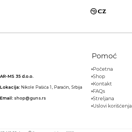
Pomoć
Početna
Shop
AR-MS 35 d.o.o.
Kontakt
Lokacija:
Nikole Pašića 1, Paraćin, Srbija
FAQs
Email:
shop@guns.rs
Streljana
Uslovi korišćenja