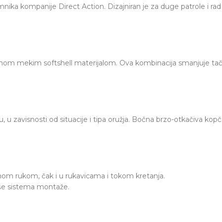
nika kompanije Direct Action. Dizajniran je za duge patrole i ra
 mekim softshell materijalom. Ova kombinacija smanjuje tačkasti p
u, u zavisnosti od situacije i tipa oružja. Bočna brzo-otkačiva k
m rukom, čak i u rukavicama i tokom kretanja.
više sistema montaže.