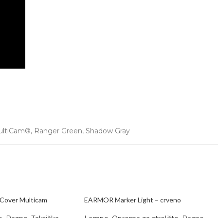
ultiCam®
,
Ranger Green
,
Shadow Gray
Cover Multicam
EARMOR Marker Light – crveno