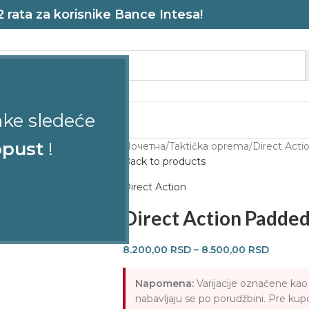
rata za korisnike Bance Intesa!
ake sledeće
STRELJANA
pust
!
Почетна
Taktička oprema
Direct Acti
Back to products
Direct Action
Direct Action Padded
8.200,00
RSD
–
8.500,00
RSD
Napomena:
Varijacije označene ka
nabavljaju se po porudžbini. Pre kup