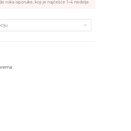
e roka isporuke, koji je najčešće 1–4 nedelje.
oprema