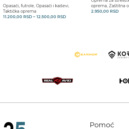
Oprema za strelišt
Opasači, futrole
,
Opasači i kaiševi
,
oprema
,
Zaštitna 
Taktička oprema
2.950,00
RSD
11.200,00
RSD
–
12.500,00
RSD
Pomoć