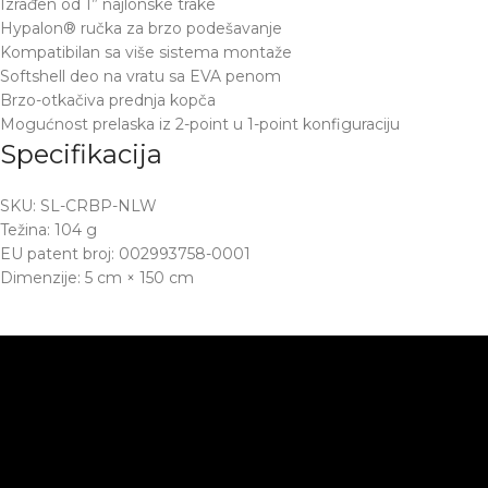
Izrađen od 1” najlonske trake
Hypalon® ručka za brzo podešavanje
Kompatibilan sa više sistema montaže
Softshell deo na vratu sa EVA penom
Brzo-otkačiva prednja kopča
Mogućnost prelaska iz 2-point u 1-point konfiguraciju
Specifikacija
SKU: SL-CRBP-NLW
Težina: 104 g
EU patent broj: 002993758-0001
Dimenzije: 5 cm × 150 cm