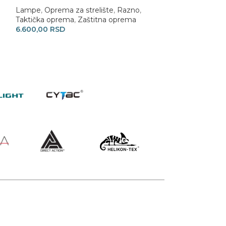
Lampe
,
Oprema za strelište
,
Razno
,
IDPA
,
Taktička
Taktička oprema
,
Zaštitna oprema
26.500,00
RSD
6.600,00
RSD