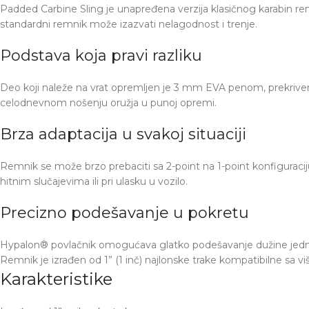
Padded Carbine Sling je unapređena verzija klasičnog karabin rem
standardni remnik može izazvati nelagodnost i trenje.
Podstava koja pravi razliku
Deo koji naleže na vrat opremljen je 3 mm EVA penom, prekrivenom
celodnevnom nošenju oružja u punoj opremi.
Brza adaptacija u svakoj situaciji
Remnik se može brzo prebaciti sa 2-point na 1-point konfiguracij
hitnim slučajevima ili pri ulasku u vozilo.
Precizno podešavanje u pokretu
Hypalon® povlačnik omogućava glatko podešavanje dužine jedno
Remnik je izrađen od 1” (1 inč) najlonske trake kompatibilne sa 
Karakteristike