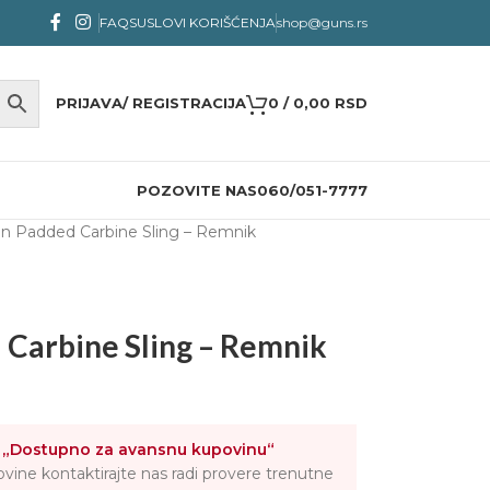
FAQS
USLOVI KORIŠĆENJA
shop@guns.rs
PRIJAVA/ REGISTRACIJA
0
/
0,00
RSD
POZOVITE NAS
060/051-7777
on Padded Carbine Sling – Remnik
 Carbine Sling – Remnik
o
„Dostupno za avansnu kupovinu“
ovine kontaktirajte nas radi provere trenutne