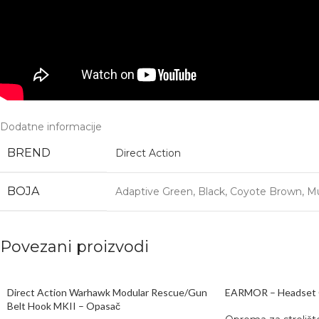
Dodatne informacije
BREND
Direct Action
BOJA
Adaptive Green
,
Black
,
Coyote Brown
,
M
Povezani proizvodi
Direct Action Warhawk Modular Rescue/​Gun
EARMOR – Headset 
Belt Hook MKII – Opasač