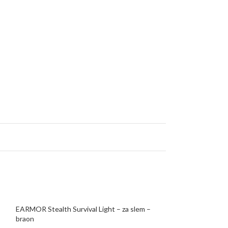
EARMOR Stealth Survival Light – za slem –
Kore Essentials I
braon
Insert – balistička