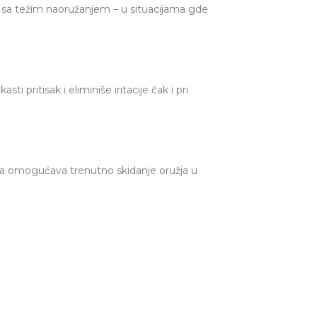
d sa težim naoružanjem – u situacijama gde
ritisak i eliminiše iritacije čak i pri
opča omogućava trenutno skidanje oružja u