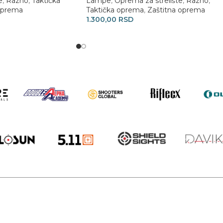
e
,
Razno
,
Taktička
Lampe
,
Oprema za strelište
,
Razno
,
oprema
Taktička oprema
,
Zaštitna oprema
1.300,00
RSD