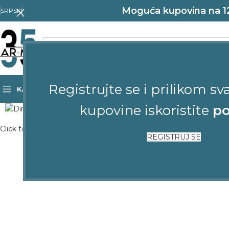
Moguća kupovina na 12 
SRPSKI
Registrujte se i prilikom sv
KATEGORIJE
POČETNA
SHOP
KONTAKT
kupovine iskoristite
po
Click to enlarge
REGISTRUJ SE