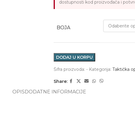
dostupnosti kod proizvođača i potvrd
BOJA
DODAJ U KORPU
Šifra proizvoda:
-
Kategorija:
Taktička 
Share:
OPIS
DODATNE INFORMACIJE