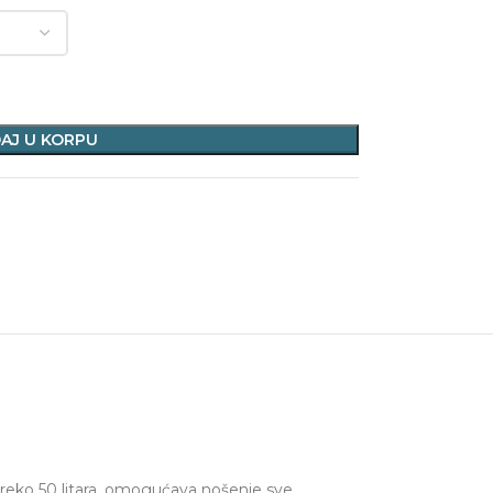
AJ U KORPU
preko 50 litara, omogućava nošenje sve