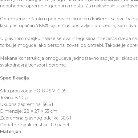
neophodne opreme na jednom mestu. Za maksimalnu izdržljivost
Opremljena je širokim podesivim ramenim kaišem i sa dve transp
lako pristupačan YKK® rajsferšlus postavljen po sredini, kao i dva
U glavnom odeljku nalaze se dva integrisana mrežasta džepa sa 
torbu je moguće lako personalizovati po potrebi. Takođe je opr
Mekana konstrukcija omogućava jednostavno sabijanje i skladište
svakodnevni transport opreme.
Specifikacija
Šifra proizvoda: BG-DPSM-CD5
Težina: 570 g
Ukupna zapremina: 56,6 l
Dimenzije: 28 × 27 × 55 cm
Zapremina glavnog odeljka: 56,6 l
Dodatne karakteristike: ID panel
Materijali