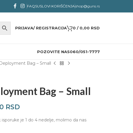
FAQS
USLOVI KORIŠĆENJA
shop@guns.rs
PRIJAVA/ REGISTRACIJA
0
/
0,00
RSD
POZOVITE NAS
060/051-7777
 Deployment Bag – Small
ployment Bag – Small
00
RSD
k isporuke je 1 do 4 nedelje, molimo da nas