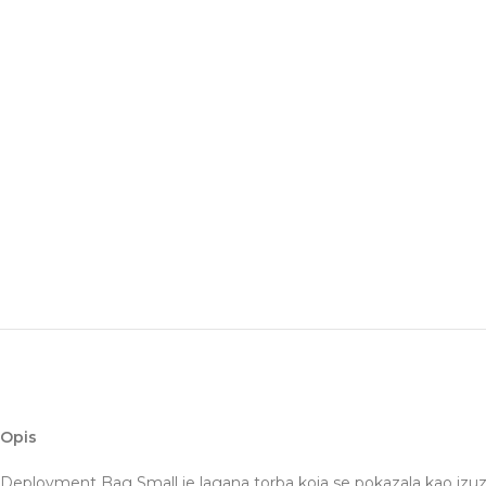
Opis
Deployment Bag Small je lagana torba koja se pokazala kao izuz