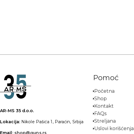
Pomoć
Početna
Shop
Kontakt
AR-MS 35 d.o.o.
FAQs
Streljana
Lokacija:
Nikole Pašića 1, Paraćin, Srbija
Uslovi korišćenja
Email:
shop@guns.rs