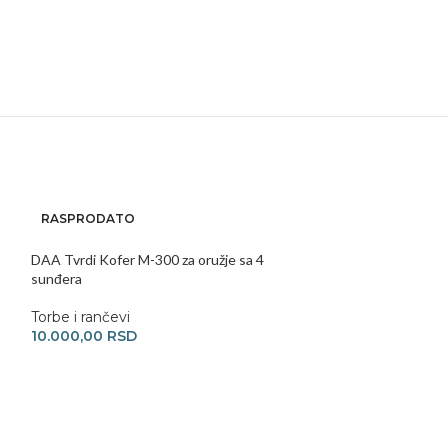
RASPRODATO
RASPRODATO
DAA Tvrdi Kofer M-300 za oružje sa 4
LV Covert Carry P
sunđera
Oprema za oruž
Torbe i rančevi
rančevi
10.000,00
RSD
22.400,00
RSD