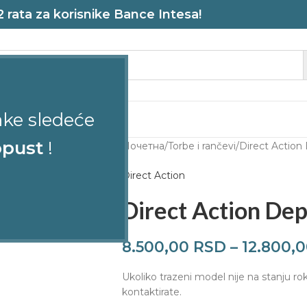
rata za korisnike Bance Intesa!
ake sledeće
STRELJANA
pust
!
Почетна
Torbe i rančevi
Direct Action
Direct Action
Direct Action De
8.500,00
RSD
–
12.800,
Ukoliko trazeni model nije na stanju ro
kontaktirate.