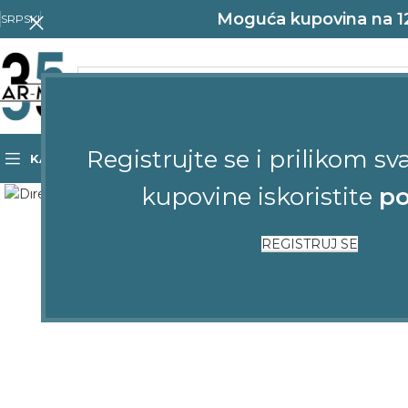
Moguća kupovina na 12 
SRPSKI
Registrujte se i prilikom sv
KATEGORIJE
POČETNA
SHOP
KONTAKT
Click to enlarge
kupovine iskoristite
po
REGISTRUJ SE