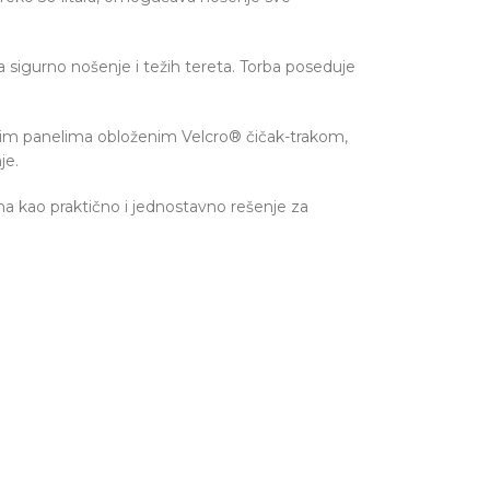
sigurno nošenje i težih tereta. Torba poseduje
čnim panelima obloženim Velcro® čičak-trakom,
je.
a kao praktično i jednostavno rešenje za