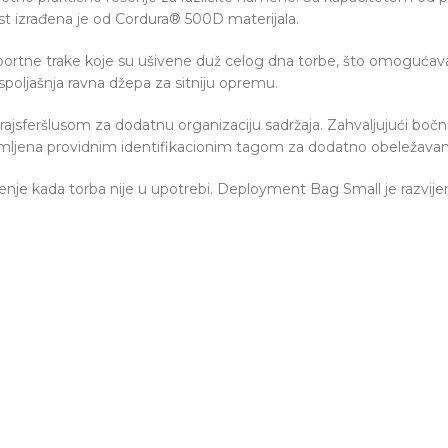
 izrađena je od Cordura® 500D materijala.
ortne trake koje su ušivene duž celog dna torbe, što omogućava 
 spoljašnja ravna džepa za sitniju opremu.
rajsferšlusom za dodatnu organizaciju sadržaja. Zahvaljujući bo
emljena providnim identifikacionim tagom za dodatno obeležavan
nje kada torba nije u upotrebi. Deployment Bag Small je razvijen