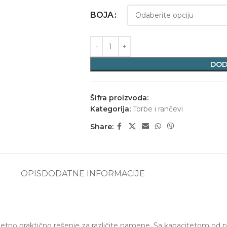
BOJA
DOD
Šifra proizvoda:
-
Kategorija:
Torbe i rančevi
Share:
OPIS
DODATNE INFORMACIJE
etno praktično rešenje za različite namene. Sa kapacitetom od 