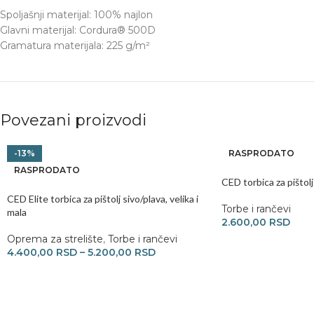
Spoljašnji materijal: 100% najlon
Glavni materijal: Cordura® 500D
Gramatura materijala: 225 g/m²
Povezani proizvodi
-13%
RASPRODATO
RASPRODATO
CED torbica za pištolj
CED Elite torbica za pištolj sivo/plava, velika i
Torbe i rančevi
mala
2.600,00
RSD
Oprema za strelište
,
Torbe i rančevi
4.400,00
RSD
–
5.200,00
RSD