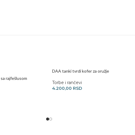
DAA tanki tvrdi kofer za oružje
 sa rajfešlusom
Torbe i rančevi
4.200,00
RSD