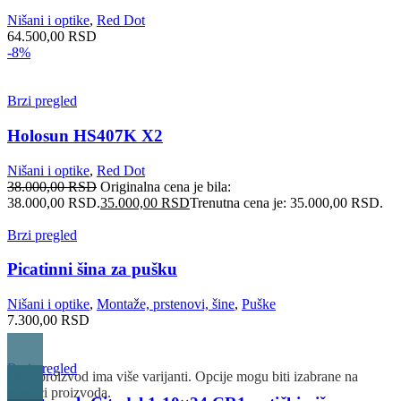
Nišani i optike
,
Red Dot
64.500,00
RSD
-8%
Brzi pregled
Holosun HS407K X2
Nišani i optike
,
Red Dot
38.000,00
RSD
Originalna cena je bila:
38.000,00 RSD.
35.000,00
RSD
Trenutna cena je: 35.000,00 RSD.
Brzi pregled
Picatinni šina za pušku
Nišani i optike
,
Montaže, prstenovi, šine
,
Puške
7.300,00
RSD
Brzi pregled
Ovaj proizvod ima više varijanti. Opcije mogu biti izabrane na
stranici proizvoda.