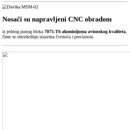
Nosači su napravljeni CNC obradom
iz jednog punog bloka
7075-T6 aluminijuma avionskog kvaliteta
,
čime se obezbeđuju izuzetna čvrstoća i preciznost.