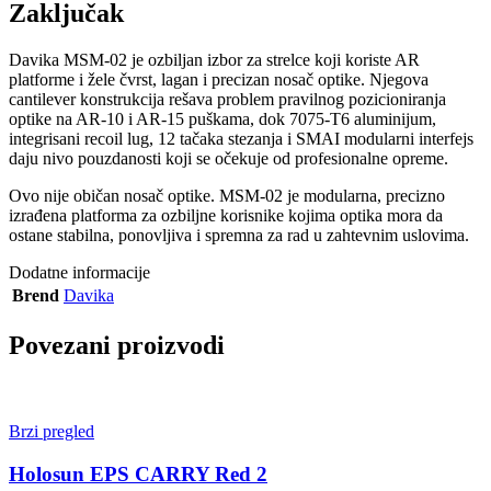
Zaključak
Davika MSM-02 je ozbiljan izbor za strelce koji koriste AR
platforme i žele čvrst, lagan i precizan nosač optike. Njegova
cantilever konstrukcija rešava problem pravilnog pozicioniranja
optike na AR-10 i AR-15 puškama, dok 7075-T6 aluminijum,
integrisani recoil lug, 12 tačaka stezanja i SMAI modularni interfejs
daju nivo pouzdanosti koji se očekuje od profesionalne opreme.
Ovo nije običan nosač optike. MSM-02 je modularna, precizno
izrađena platforma za ozbiljne korisnike kojima optika mora da
ostane stabilna, ponovljiva i spremna za rad u zahtevnim uslovima.
Dodatne informacije
Brend
Davika
Povezani proizvodi
Brzi pregled
Holosun EPS CARRY Red 2