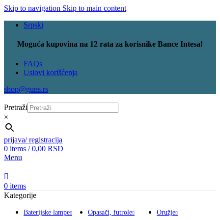
Skip to navigation
Skip to main content
Srpski
Moguća kupovina na 12 rata za korisnike Bance Intesa!
FAQs
Uslovi korišćenja
shop@guns.rs
Pretraži
×
prijava/ registracija
0
items
/
0,00
RSD
Menu
0
items
Kategorije
Baterijske lampe
Opasači, futrole
Oružje