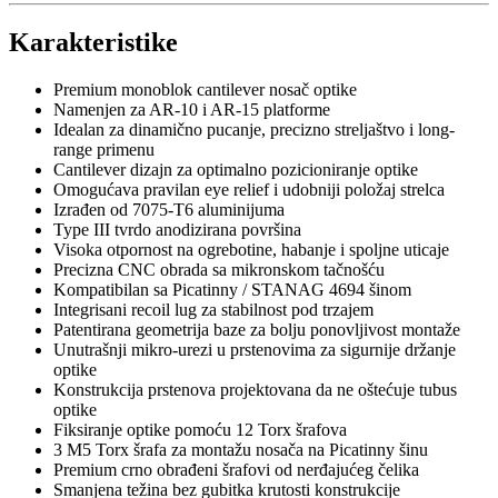
Karakteristike
Premium monoblok cantilever nosač optike
Namenjen za AR-10 i AR-15 platforme
Idealan za dinamično pucanje, precizno streljaštvo i long-
range primenu
Cantilever dizajn za optimalno pozicioniranje optike
Omogućava pravilan eye relief i udobniji položaj strelca
Izrađen od 7075-T6 aluminijuma
Type III tvrdo anodizirana površina
Visoka otpornost na ogrebotine, habanje i spoljne uticaje
Precizna CNC obrada sa mikronskom tačnošću
Kompatibilan sa Picatinny / STANAG 4694 šinom
Integrisani recoil lug za stabilnost pod trzajem
Patentirana geometrija baze za bolju ponovljivost montaže
Unutrašnji mikro-urezi u prstenovima za sigurnije držanje
optike
Konstrukcija prstenova projektovana da ne oštećuje tubus
optike
Fiksiranje optike pomoću 12 Torx šrafova
3 M5 Torx šrafa za montažu nosača na Picatinny šinu
Premium crno obrađeni šrafovi od nerđajućeg čelika
Smanjena težina bez gubitka krutosti konstrukcije