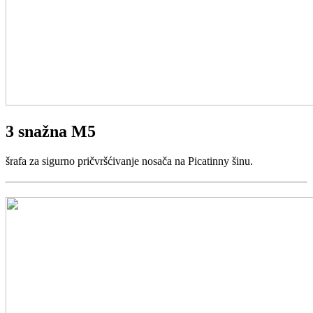
3 snažna M5
šrafa za sigurno pričvršćivanje nosača na Picatinny šinu.