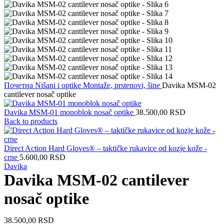
Почетна
Nišani i optike
Montaže, prstenovi, šine
Davika MSM-02
cantilever nosač optike
Davika MSM-01 monoblok nosač optike
38.500,00
RSD
Back to products
Direct Action Hard Gloves® – taktičke rukavice od kozje kože -
crne
5.600,00
RSD
Davika
Davika MSM-02 cantilever
nosač optike
38.500,00
RSD