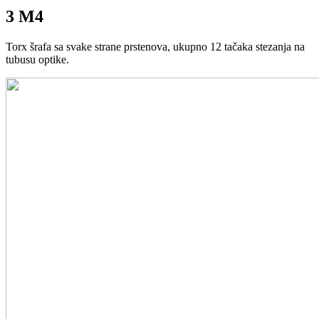
3 M4
Torx šrafa sa svake strane prstenova, ukupno 12 tačaka stezanja na
tubusu optike.