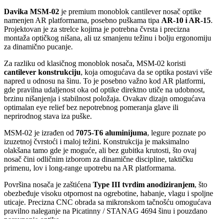
Davika MSM-02
je premium monoblok cantilever nosač optike
namenjen AR platformama, posebno puškama tipa
AR-10 i AR-15
.
Projektovan je za strelce kojima je potrebna čvrsta i precizna
montaža optičkog nišana, ali uz smanjenu težinu i bolju ergonomiju
za dinamično pucanje.
Za razliku od klasičnog monoblok nosača, MSM-02 koristi
cantilever konstrukciju
, koja omogućava da se optika postavi više
napred u odnosu na šinu. To je posebno važno kod AR platformi,
gde pravilna udaljenost oka od optike direktno utiče na udobnost,
brzinu nišanjenja i stabilnost položaja. Ovakav dizajn omogućava
optimalan eye relief bez nepotrebnog pomeranja glave ili
neprirodnog stava iza puške.
MSM-02 je izrađen od
7075-T6 aluminijuma
, legure poznate po
izuzetnoj čvrstoći i maloj težini. Konstrukcija je maksimalno
olakšana tamo gde je moguće, ali bez gubitka krutosti, što ovaj
nosač čini odličnim izborom za dinamične discipline, taktičku
primenu, lov i long-range upotrebu na AR platformama.
Površina nosača je zaštićena
Type III tvrdim anodiziranjem
, što
obezbeđuje visoku otpornost na ogrebotine, habanje, vlagu i spoljne
uticaje. Precizna CNC obrada sa mikronskom tačnošću omogućava
pravilno naleganje na Picatinny / STANAG 4694 šinu i pouzdano