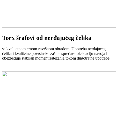
Torx šrafovi od nerđajućeg čelika
sa kvalitetnom crnom završnom obradom. Upotreba nerđajućeg
čelika i kvalitetne površinske zaštite sprečava oksidaciju navoja i
obezbeđuje stabilan moment zatezanja tokom dugotrajne upotrebe.