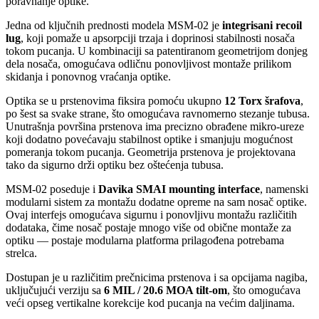
poravnanje optike.
Jedna od ključnih prednosti modela MSM-02 je
integrisani recoil
lug
, koji pomaže u apsorpciji trzaja i doprinosi stabilnosti nosača
tokom pucanja. U kombinaciji sa patentiranom geometrijom donjeg
dela nosača, omogućava odličnu ponovljivost montaže prilikom
skidanja i ponovnog vraćanja optike.
Optika se u prstenovima fiksira pomoću ukupno
12 Torx šrafova
,
po šest sa svake strane, što omogućava ravnomerno stezanje tubusa.
Unutrašnja površina prstenova ima precizno obrađene mikro-ureze
koji dodatno povećavaju stabilnost optike i smanjuju mogućnost
pomeranja tokom pucanja. Geometrija prstenova je projektovana
tako da sigurno drži optiku bez oštećenja tubusa.
MSM-02 poseduje i
Davika SMAI mounting interface
, namenski
modularni sistem za montažu dodatne opreme na sam nosač optike.
Ovaj interfejs omogućava sigurnu i ponovljivu montažu različitih
dodataka, čime nosač postaje mnogo više od obične montaže za
optiku — postaje modularna platforma prilagođena potrebama
strelca.
Dostupan je u različitim prečnicima prstenova i sa opcijama nagiba,
uključujući verziju sa
6 MIL / 20.6 MOA tilt-om
, što omogućava
veći opseg vertikalne korekcije kod pucanja na većim daljinama.