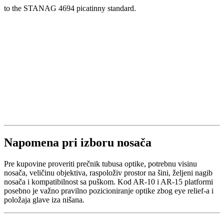
to the STANAG 4694 picatinny standard.
Napomena pri izboru nosača
Pre kupovine proveriti prečnik tubusa optike, potrebnu visinu
nosača, veličinu objektiva, raspoloživ prostor na šini, željeni nagib
nosača i kompatibilnost sa puškom. Kod AR-10 i AR-15 platformi
posebno je važno pravilno pozicioniranje optike zbog eye relief-a i
položaja glave iza nišana.