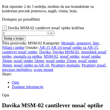
Rok isporuke 2 do 5 nedelja, molimo da nas kontaktirate za
konkretan precnik prstenova, nagib, visinu, boju.
Dostupno po porudžbini
Davika MSM-02 cantilever nosač optike količina
Dodaj u korpu
Šifra proizvoda:
MSM-02
Kategorije:
Montaže, prstenovi, šine
,
Nišani i optike
Oznake:
AR-15 AR-10 nosač optike za AR-15
,
cantilever nosač optike
,
Davika
,
Davika MSM-02
,
monoblok nosač
optike
,
montaža za optiku
,
MSM-02
,
nosač optike
,
nosač optike
30mm
,
nosač optike 34mm
,
nosač optike 35mm
,
nosač optike
36mm
,
nosač optike za AR-10
,
Picatinny montaža
,
Picatinny nosač
,
precizno streljaštvo
,
scope mount
Share:
Opis
Dodatne informacije
Opis
Davika MSM-02 cantilever nosač optike