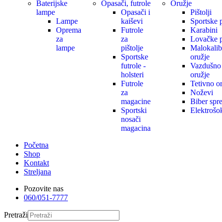
Baterijske
Opasači, futrole
Oružje
lampe
Opasači i
Pištolji
Lampe
kaiševi
Sportske 
Oprema
Futrole
Karabini
za
za
Lovačke 
lampe
pištolje
Malokalib
Sportske
oružje
futrole -
Vazdušno
holsteri
oružje
Futrole
Tetivno o
za
Noževi
magacine
Biber spre
Sportski
Elektrošo
nosači
magacina
Početna
Shop
Kontakt
Streljana
Pozovite nas
060/051-7777
Pretraži