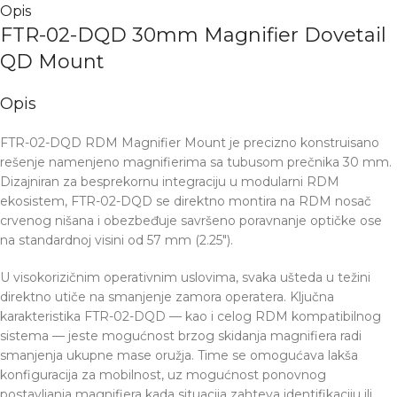
Opis
FTR-02-DQD 30mm Magnifier Dovetail
QD Mount
Opis
FTR-02-DQD RDM Magnifier Mount je precizno konstruisano
rešenje namenjeno magnifierima sa tubusom prečnika 30 mm.
Dizajniran za besprekornu integraciju u modularni RDM
ekosistem, FTR-02-DQD se direktno montira na RDM nosač
crvenog nišana i obezbeđuje savršeno poravnanje optičke ose
na standardnoj visini od 57 mm (2.25″).
U visokorizičnim operativnim uslovima, svaka ušteda u težini
direktno utiče na smanjenje zamora operatera. Ključna
karakteristika FTR-02-DQD — kao i celog RDM kompatibilnog
sistema — jeste mogućnost brzog skidanja magnifiera radi
smanjenja ukupne mase oružja. Time se omogućava lakša
konfiguracija za mobilnost, uz mogućnost ponovnog
postavljanja magnifiera kada situacija zahteva identifikaciju ili