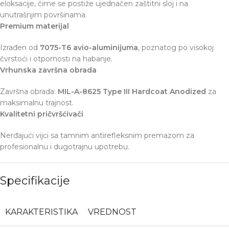
eloksacije, čime se postiže ujednačen zaštitni sloj i na
unutrašnjim površinama.
Premium materijal
Izrađen od
7075-T6 avio-aluminijuma
, poznatog po visokoj
čvrstoći i otpornosti na habanje.
Vrhunska završna obrada
Završna obrada:
MIL-A-8625 Type III Hardcoat Anodized
za
maksimalnu trajnost.
Kvalitetni pričvršćivači
Nerđajući vijci sa tamnim antirefleksnim premazom za
profesionalnu i dugotrajnu upotrebu.
Specifikacije
KARAKTERISTIKA
VREDNOST