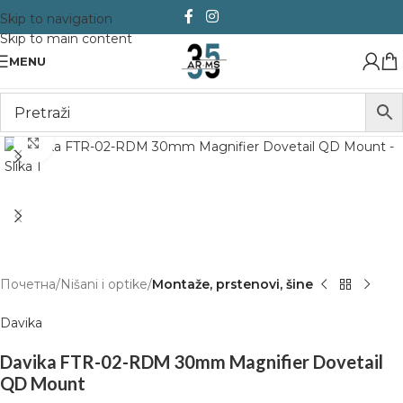
Skip to navigation
Skip to main content
MENU
Click to enlarge
Почетна
Nišani i optike
Montaže, prstenovi, šine
Davika
Davika FTR-02-RDM 30mm Magnifier Dovetail
QD Mount