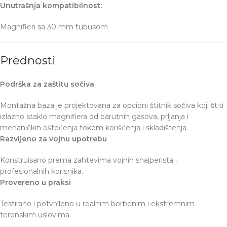
Unutrašnja kompatibilnost:
Magnifieri sa 30 mm tubusom
Prednosti
Podrška za zaštitu sočiva
Montažna baza je projektovana za opcioni štitnik sočiva koji štiti
izlazno staklo magnifiera od barutnih gasova, prljanja i
mehaničkih oštećenja tokom korišćenja i skladištenja.
Razvijeno za vojnu upotrebu
Konstruisano prema zahtevima vojnih snajperista i
profesionalnih korisnika.
Provereno u praksi
Testirano i potvrđeno u realnim borbenim i ekstremnim
terenskim uslovima.