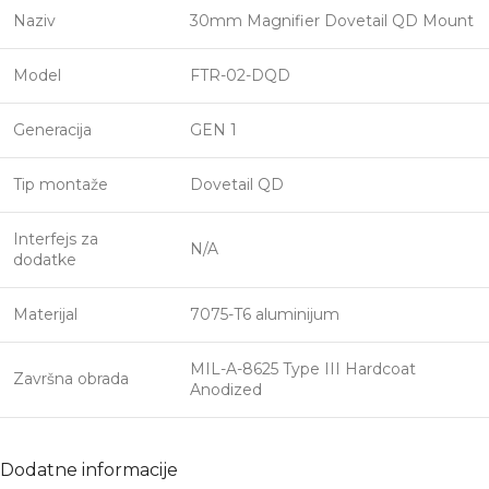
Naziv
30mm Magnifier Dovetail QD Mount
Model
FTR-02-DQD
Generacija
GEN 1
Tip montaže
Dovetail QD
Interfejs za
N/A
dodatke
Materijal
7075-T6 aluminijum
MIL-A-8625 Type III Hardcoat
Završna obrada
Anodized
Dodatne informacije