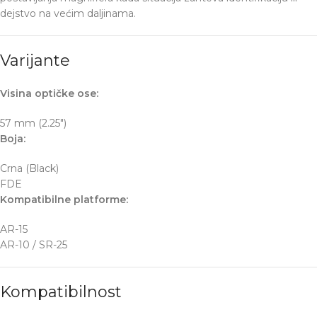
dejstvo na većim daljinama.
Varijante
Visina optičke ose:
57 mm (2.25″)
Boja:
Crna (Black)
FDE
Kompatibilne platforme:
AR-15
AR-10 / SR-25
Kompatibilnost