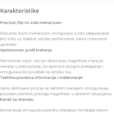
Karakteristike
Precizan flip-to-side mehanizam
Robustan bočni mehanizam omogućava čvrsto zaključavanje
bez lufta, uz stabilne optičke performanse tokom intenzivne
upotrebe.
Optimizovan profil kretanja
Asimetričan otpor: veći pri izbacivanju magnifiera, manji pri
vraćanju u radni položaj, što sprečava slučajno preklapanje i
omogućava brz povratak na optičku osu.
Taktilna povratna informacija i indeksiranje
Jasno definisane pozicije sa taktilnim osećajem omogućavaju
pouzdanu kontrolu položaja magnifiera i u stresnim situacijama.
Kanali za drenažu
Konstrukcija omogućava pravilnu cirkulaciju hemikalija tokom