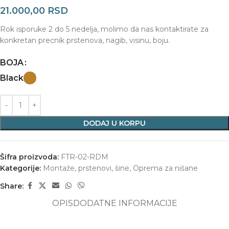
21.000,00
RSD
Rok isporuke 2 do 5 nedelja, molimo da nas kontaktirate za
konkretan precnik prstenova, nagib, visinu, boju.
BOJA
Black
DODAJ U KORPU
Šifra proizvoda:
FTR-02-RDM
Kategorije:
Montaže, prstenovi, šine
,
Oprema za nišane
Share:
OPIS
DODATNE INFORMACIJE