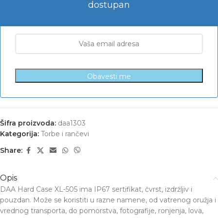
dostupan
Obavesti me
Šifra proizvoda:
daa1303
Kategorija:
Torbe i rančevi
Share:
Opis
DAA Hard Case XL-505 ima IP67 sertifikat, čvrst, izdržljiv i
pouzdan. Može se koristiti u razne namene, od vatrenog oružja i
vrednog transporta, do pomorstva, fotografije, ronjenja, lova,