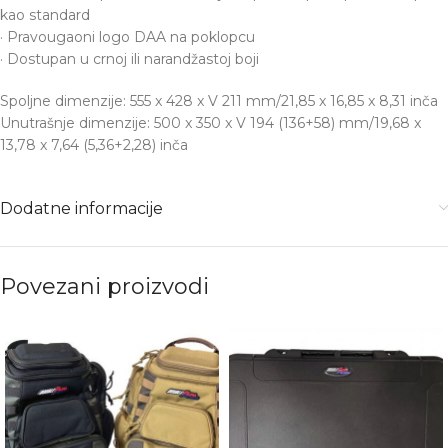
kao standard
· Pravougaoni logo DAA na poklopcu
· Dostupan u crnoj ili narandžastoj boji
Spoljne dimenzije: 555 x 428 x V 211 mm/21,85 x 16,85 x 8,31 inča
Unutrašnje dimenzije: 500 x 350 x V 194 (136+58) mm/19,68 x
13,78 x 7,64 (5,36+2,28) inča
Dodatne informacije
Povezani proizvodi