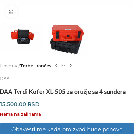
Click to enlarge
Почетна
Torbe i rančevi
DAA
DAA Tvrdi Kofer XL-505 za oružje sa 4 sunđera
15.500,00
RSD
Nema na zalihama
Obavesti me kada proizvod bude ponovo