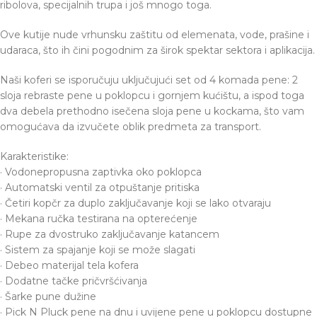
ribolova, specijalnih trupa i još mnogo toga.
Ove kutije nude vrhunsku zaštitu od elemenata, vode, prašine i
udaraca, što ih čini pogodnim za širok spektar sektora i aplikacija.
Naši koferi se isporučuju uključujući set od 4 komada pene: 2
sloja rebraste pene u poklopcu i gornjem kućištu, a ispod toga
dva debela prethodno isečena sloja pene u kockama, što vam
omogućava da izvučete oblik predmeta za transport.
Karakteristike:
· Vodonepropusna zaptivka oko poklopca
· Automatski ventil za otpuštanje pritiska
· Četiri kopčr za duplo zaključavanje koji se lako otvaraju
· Mekana ručka testirana na opterećenje
· Rupe za dvostruko zaključavanje katancem
· Sistem za spajanje koji se može slagati
· Debeo materijal tela kofera
· Dodatne tačke pričvršćivanja
· Šarke pune dužine
· Pick N Pluck pene na dnu i uvijene pene u poklopcu dostupne