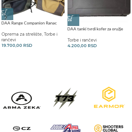
DAA Range Companion Ranac
DAA tanki tvrdi kofer za oružje
Oprema za strelište
,
Torbe i
rančevi
Torbe i rančevi
19.700,00
RSD
4.200,00
RSD