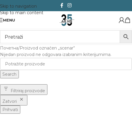
Skip to navigation
Skip to main content
MENU
Почетна
Proizvod označen „scenar“
Nijedan proizvod ne odgovara izabranim kriterijumima.
Search
Filtriraj proizvode
Zatvori
Prihvati