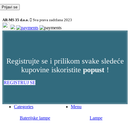
AR-MS 35 d.o.o.
Sva prava zadržana 2023
Registrujte se i prilikom svake sledeće
kupovine iskoristite
popust
!
REGISTRUJ SE
Categories
Menu
Baterijske lampe
Lampe