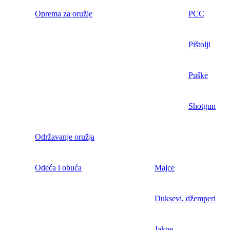
Oprema za oružje
PCC
Pištolji
Puške
Shotgun
Održavanje oružja
Odeća i obuća
Majce
Duksevi, džemperi
Jakne