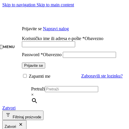
Skip to navigation
Skip to main content
Prijavite se
Napravi nalog
Korisničko ime ili adresa e-pošte
*
Obavezno
MENU
Password
*
Obavezno
Prijavite se
Zaboravili ste lozinku?
Zapamti me
Pretraži
×
Zatvori
Filtriraj proizvode
Zatvori