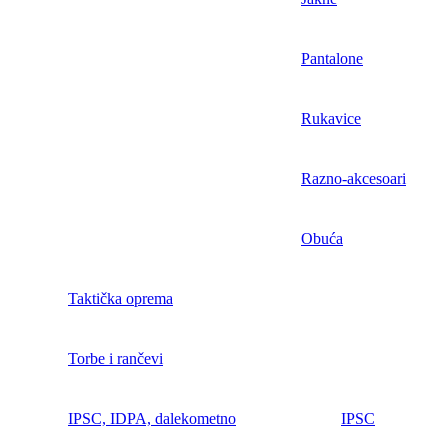
Pantalone
Rukavice
Razno-akcesoari
Obuća
Taktička oprema
Torbe i rančevi
IPSC, IDPA, dalekometno
IPSC