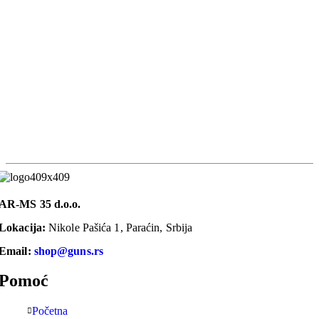
AR-MS 35 d.o.o.
Lokacija:
Nikole Pašića 1, Paraćin, Srbija
Email:
shop@guns.rs
Pomoć
Početna