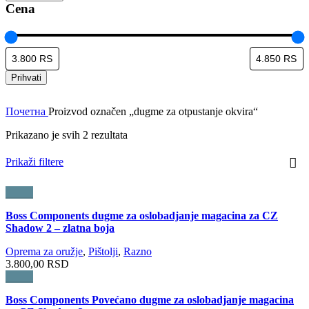
Cena
Prihvati
Почетна
Proizvod označen „dugme za otpustanje okvira“
Prikazano je svih 2 rezultata
Prikaži filtere
Brzi pregled
Boss Components dugme za oslobadjanje magacina za CZ
Shadow 2 – zlatna boja
Oprema za oružje
,
Pištolji
,
Razno
3.800,00
RSD
Brzi pregled
Boss Components Povećano dugme za oslobadjanje magacina