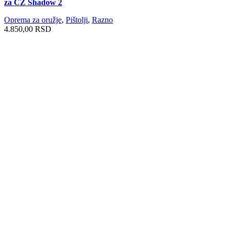
za CZ Shadow 2
Oprema za oružje
,
Pištolji
,
Razno
4.850,00
RSD