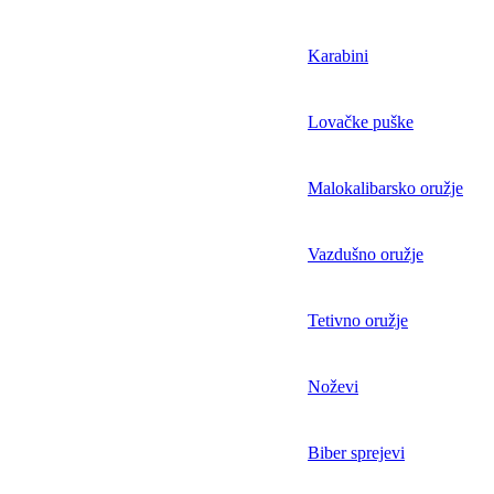
Karabini
Lovačke puške
Malokalibarsko oružje
Vazdušno oružje
Tetivno oružje
Noževi
Biber sprejevi