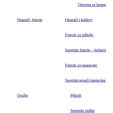
Oprema za lampe
Opasači, futrole
Opasači i kaiševi
Futrole za pištolje
Sportske futrole – holsteri
Futrole za magacine
Sportski nosači magacina
Oružje
Pištolji
Sportske puške