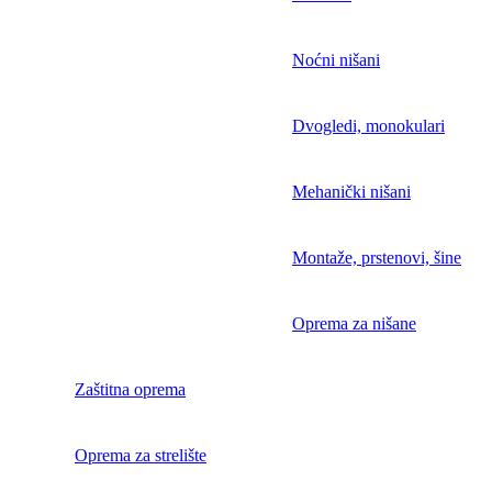
Noćni nišani
Dvogledi, monokulari
Mehanički nišani
Montaže, prstenovi, šine
Oprema za nišane
Zaštitna oprema
Oprema za strelište