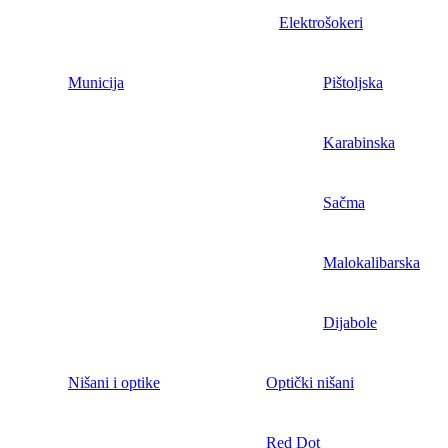
Elektrošokeri
Municija
Pištoljska
Karabinska
Sačma
Malokalibarska
Dijabole
Nišani i optike
Optički nišani
Red Dot