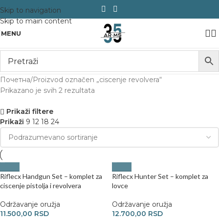
Skip to navigation
Skip to main content
MENU
Почетна
Proizvod označen „ciscenje revolvera“
Prikazano je svih 2 rezultata
Prikaži filtere
Prikaži
9
12
18
24
Riflecx Handgun Set – komplet za
Riflecx Hunter Set – komplet za
ciscenje pistolja i revolvera
lovce
Održavanje oružja
Održavanje oružja
11.500,00
RSD
12.700,00
RSD