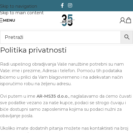
Skip to navigation
Skip to main content
MENU
Politika privatnosti
Radi uspešnog obradjivanja Vaše naružbine potrebni su nam
Vaše: ime i prezime, Adresa i telefon. Pomoću tih podataka
bićemo u prilici da Vam blagovremeno i na adekvatan način
isporučimo robu na željenu adresu.
Ovi putem u ime
AR-MS35 d.o.o.
, naglašavamo da ćemo čuvati
sve podatke vezano za naše kupce, podaci se strogo čuvaju i
biće dostupni samo zaposlenima kojima su podaci nužni za
obavljanje posla.
Ukoliko imate dodatnih pitanja možete nas kontaktirati na broj