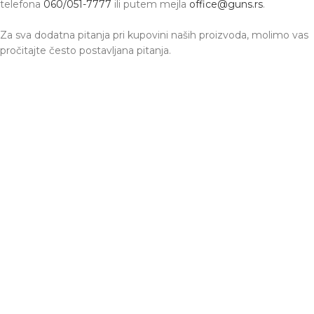
telefona
060/051-7777
ili putem mejla
office@guns.rs
.
Za sva dodatna pitanja pri kupovini naših proizvoda, molimo vas
pročitajte često postavljana pitanja.