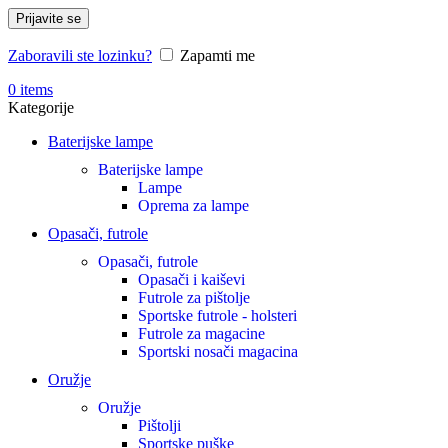
Prijavite se
Zaboravili ste lozinku?
Zapamti me
0
items
Kategorije
Baterijske lampe
Baterijske lampe
Lampe
Oprema za lampe
Opasači, futrole
Opasači, futrole
Opasači i kaiševi
Futrole za pištolje
Sportske futrole - holsteri
Futrole za magacine
Sportski nosači magacina
Oružje
Oružje
Pištolji
Sportske puške