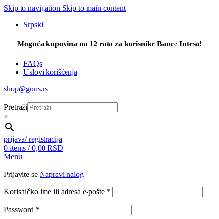
Skip to navigation
Skip to main content
Srpski
Moguća kupovina na 12 rata za korisnike Bance Intesa!
FAQs
Uslovi korišćenja
shop@guns.rs
Pretraži
×
prijava/ registracija
0
items
/
0,00
RSD
Menu
Prijavite se
Napravi nalog
Korisničko ime ili adresa e-pošte
*
Password
*