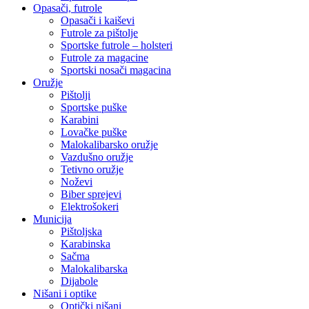
Opasači, futrole
Opasači i kaiševi
Futrole za pištolje
Sportske futrole – holsteri
Futrole za magacine
Sportski nosači magacina
Oružje
Pištolji
Sportske puške
Karabini
Lovačke puške
Malokalibarsko oružje
Vazdušno oružje
Tetivno oružje
Noževi
Biber sprejevi
Elektrošokeri
Municija
Pištoljska
Karabinska
Sačma
Malokalibarska
Dijabole
Nišani i optike
Optički nišani