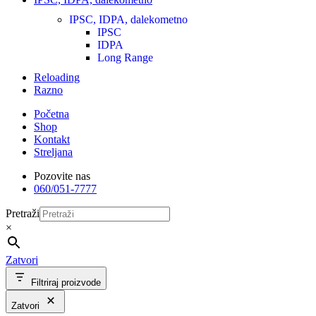
IPSC, IDPA, dalekometno
IPSC
IDPA
Long Range
Reloading
Razno
Početna
Shop
Kontakt
Streljana
Pozovite nas
060/051-7777
Pretraži
×
Zatvori
Filtriraj proizvode
Zatvori