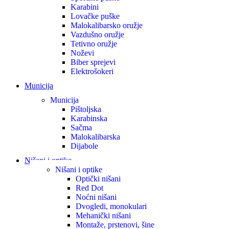
Karabini
Lovačke puške
Malokalibarsko oružje
Vazdušno oružje
Tetivno oružje
Noževi
Biber sprejevi
Elektrošokeri
Municija
Municija
Pištoljska
Karabinska
Sačma
Malokalibarska
Dijabole
Nišani i optike
Nišani i optike
Optički nišani
Red Dot
Noćni nišani
Dvogledi, monokulari
Mehanički nišani
Montaže, prstenovi, šine