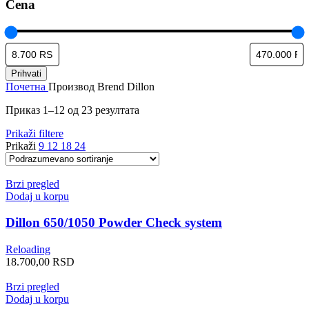
Cena
Prihvati
Почетна
Производ Brend
Dillon
Приказ 1–12 од 23 резултата
Prikaži filtere
Prikaži
9
12
18
24
Brzi pregled
Dodaj u korpu
Dillon 650/1050 Powder Check system
Reloading
18.700,00
RSD
Brzi pregled
Dodaj u korpu