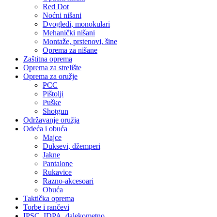
Red Dot
Noćni nišani
Dvogledi, monokulari
Mehanički nišani
Montaže, prstenovi, šine
Oprema za nišane
Zaštitna oprema
Oprema za strelište
Oprema za oružje
PCC
Pištolji
Puške
Shotgun
Održavanje oružja
Odeća i obuća
Majce
Duksevi, džemperi
Jakne
Pantalone
Rukavice
Razno-akcesoari
Obuća
Taktička oprema
Torbe i rančevi
IPSC, IDPA, dalekometno