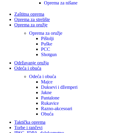
Oprema za nišane
Zaštitna oprema
Oprema za strelište
Oprema za oružje
Oprema za oružje
Pištolji
Puške
PCC
Shotgun
Održavanje oružja
Odeća i obuća
Odeća i obuća
Majce
Duksevi i džemperi
Jakne
Pantalone
Rukavice
Razno-akcesoari
Obuća
Taktička oprema
Torbe i rančevi
IPSC, IDPA, dalekometno