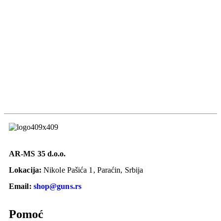
AR-MS 35 d.o.o.
Lokacija:
Nikole Pašića 1, Paraćin, Srbija
Email:
shop@guns.rs
Pomoć